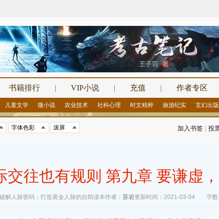
书籍排行
|
VIP小说
|
充值
|
作者专区
儿童文学
微小说
农业技术
社科心理
时文精粹
旅游纪实
玄幻出版
加入书签
|
投
际交往也有规则 第九章 要谦虚
破解人脉密码：打造黄金人脉的自助读本
作者：
苏岩
更新时间：2021-03-04
字数