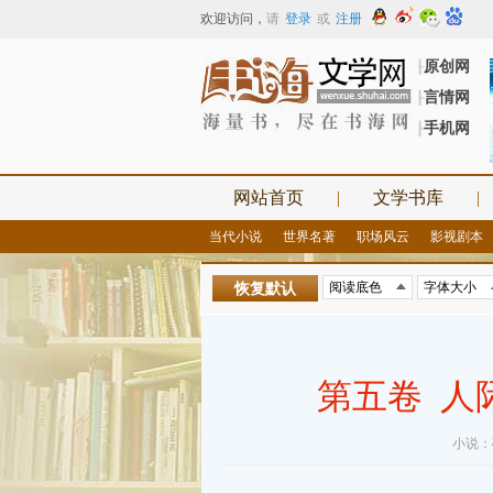
欢迎访问
，
请
登录
或
注册
原创网
┠
言情网
┠
手机网
┠
网站首页
|
文学书库
|
当代小说
世界名著
职场风云
影视剧本
恢复默认
第五卷 人
小说：