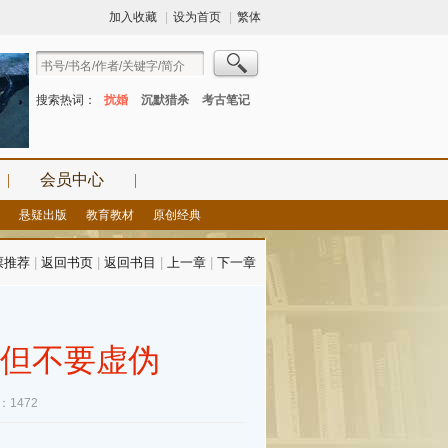
加入收藏
|
设为首页
|
繁体
搜索热词：
扰婚
沉默猎杀
考古笔记
|
会员中心
|
悬疑出版
教育教材
原创经典
票推荐
|
返回书页
|
返回书目
|
上一章
|
下一章
，但不要虚伪
：1472