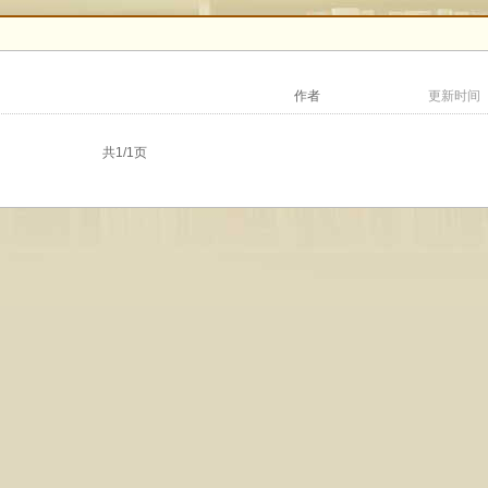
作者
更新时间
共1/1页