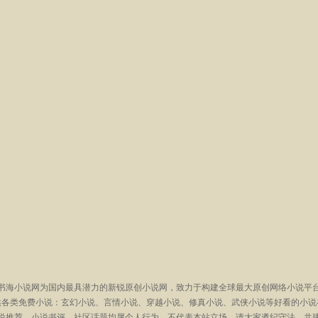
书海小说网为国内最具潜力的新锐原创小说网，致力于构建全球最大原创网络小说平
供各类免费小说：玄幻小说、言情小说、穿越小说、修真小说、武侠小说等好看的小说
说推荐、小说书评、社区话题均属个人行为，不代表本站立场，请大家遵纪守法，共