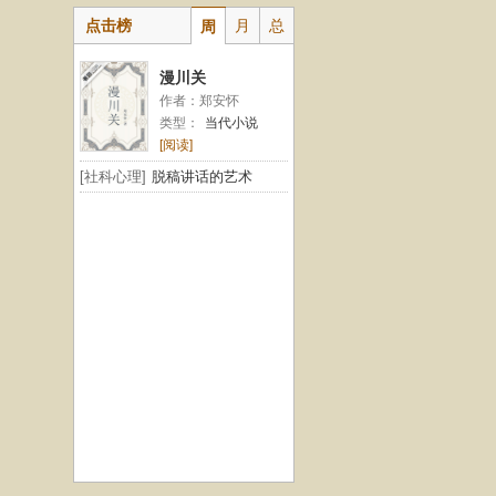
点击榜
月
总
周
漫川关
作者：郑安怀
类型：
当代小说
[阅读]
[社科心理]
脱稿讲话的艺术