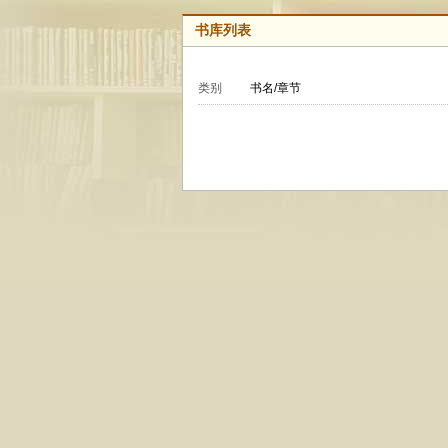
书库列表
类别
书名/章节