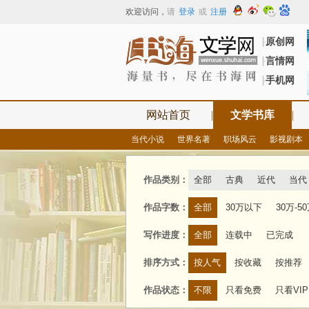
欢迎访问
，
请
登录
或
注册
原创网
┠
言情网
┠
手机网
┠
网站首页
|
文学书库
|
当代小说
世界名著
职场风云
影视剧本
作品类别：
全部
古典
近代
当代
作品字数：
全部
30万以下
30万-5
写作进度：
全部
连载中
已完成
排序方式：
按人气
按收藏
按推荐
作品状态：
不限
只看免费
只看VIP