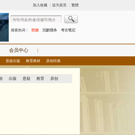
加入收藏
|
设为首页
|
繁體
搜索热词：
扰婚
沉默猎杀
考古笔记
会员中心
|
悬疑出版
教育教材
原创经典
游
出版
悬疑
教育
原创