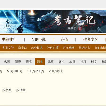
书籍排行
|
VIP小说
|
充值
|
作者专区
|
儿童文学
微小说
农业技术
社科心理
时文精粹
旅游纪实
玄幻出版
名著
职场
纪实
剧本
儿童
微小
农业
社科
时文
旅
0万
50万-100万
100万-200万
200万以上
按字数
按销量