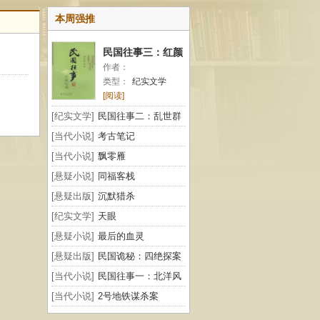
本周强推
民国往事三：红颜
作者：
纪闻
类型：
纪实文学
[阅读]
[纪实文学]
民国往事二：乱世群
雄
[当代小说]
考古笔记
[当代小说]
飘零雁
[悬疑小说]
同福客栈
[悬疑出版]
沉默猎杀
[纪实文学]
天眼
[悬疑小说]
最后的血灵
[悬疑出版]
民国诡秘：四绝探案
[当代小说]
民国往事一：北洋风
云
[当代小说]
2号地铁谋杀案