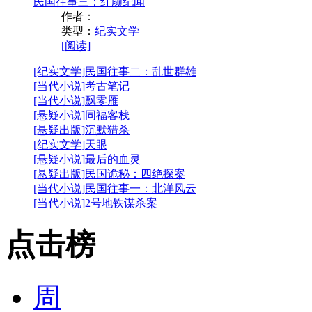
民国往事三：红颜纪闻
作者：
类型：
纪实文学
[阅读]
[纪实文学]
民国往事二：乱世群雄
[当代小说]
考古笔记
[当代小说]
飘零雁
[悬疑小说]
同福客栈
[悬疑出版]
沉默猎杀
[纪实文学]
天眼
[悬疑小说]
最后的血灵
[悬疑出版]
民国诡秘：四绝探案
[当代小说]
民国往事一：北洋风云
[当代小说]
2号地铁谋杀案
点击榜
周