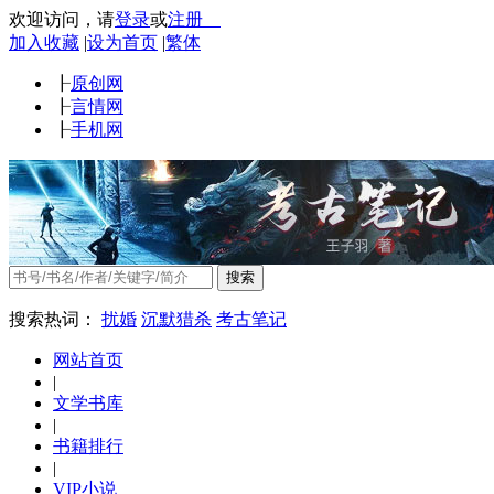
欢迎访问
，
请
登录
或
注册
加入收藏
|
设为首页
|
繁体
┠
原创网
┠
言情网
┠
手机网
搜索
搜索热词：
扰婚
沉默猎杀
考古笔记
网站首页
|
文学书库
|
书籍排行
|
VIP小说