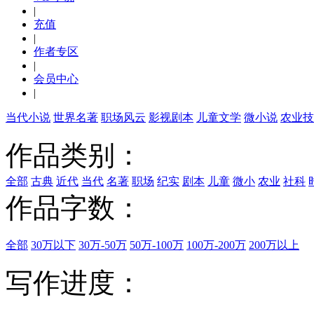
|
充值
|
作者专区
|
会员中心
|
当代小说
世界名著
职场风云
影视剧本
儿童文学
微小说
农业技
作品类别：
全部
古典
近代
当代
名著
职场
纪实
剧本
儿童
微小
农业
社科
作品字数：
全部
30万以下
30万-50万
50万-100万
100万-200万
200万以上
写作进度：