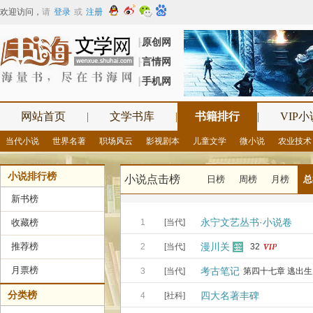
欢迎访问
，
请
登录
或
注册
原创网
┠
言情网
┠
手机网
┠
网站首页
|
文学书库
|
书籍排行
|
VIP小
当代小说
世界名著
职场风云
影视剧本
儿童文学
微小说
农业技术
小说排行榜
小说点击榜
日榜
周榜
月榜
总
新书榜
永宁文艺丛书·小说卷
收藏榜
1
[当代]
推荐榜
漫川关
2
[当代]
32
月票榜
考古笔记
3
[当代]
第四十七章 逃出生
分类榜
四大名著丰碑
4
[社科]