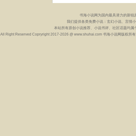
书海小说网为国内最具潜力的新锐
我们提供各类免费小说：玄幻小说、言情小
本站所有原创小说推荐、小说书评、社区话题均属
All Right Reserved Copryright 2017-2026 @ www.shuhai.com 书海