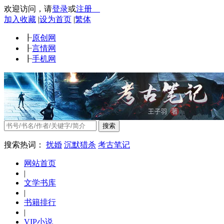
欢迎访问
，
请
登录
或
注册
加入收藏
|
设为首页
|
繁体
┠
原创网
┠
言情网
┠
手机网
搜索
搜索热词：
扰婚
沉默猎杀
考古笔记
网站首页
|
文学书库
|
书籍排行
|
VIP小说