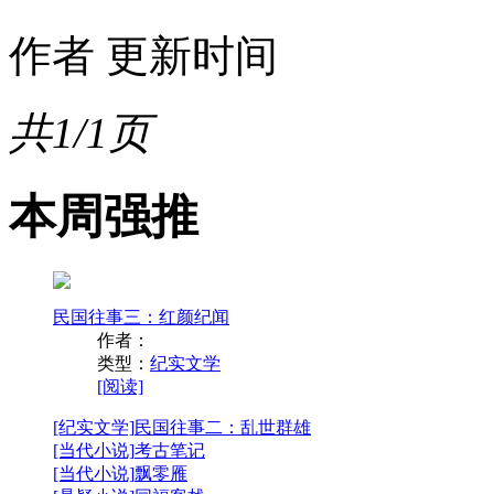
作者
更新时间
共1/1页
本周强推
民国往事三：红颜纪闻
作者：
类型：
纪实文学
[阅读]
[纪实文学]
民国往事二：乱世群雄
[当代小说]
考古笔记
[当代小说]
飘零雁