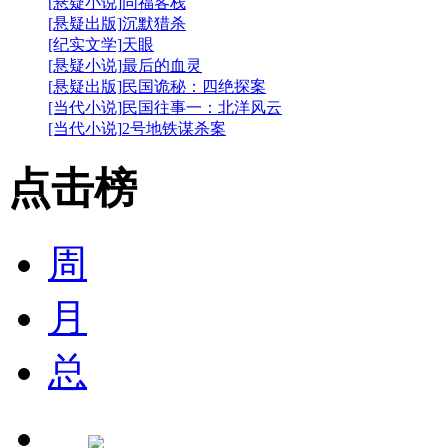
[悬疑小说]
同福客栈
[悬疑出版]
沉默猎杀
[纪实文学]
天眼
[悬疑小说]
最后的血灵
[悬疑出版]
民国诡秘：四绝探案
[当代小说]
民国往事一：北洋风云
[当代小说]
2号地铁谋杀案
点击榜
周
月
总