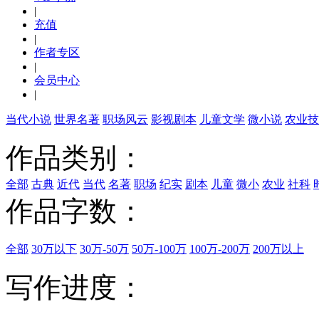
|
充值
|
作者专区
|
会员中心
|
当代小说
世界名著
职场风云
影视剧本
儿童文学
微小说
农业技
作品类别：
全部
古典
近代
当代
名著
职场
纪实
剧本
儿童
微小
农业
社科
作品字数：
全部
30万以下
30万-50万
50万-100万
100万-200万
200万以上
写作进度：