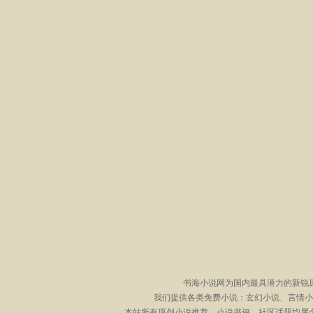
书海小说网为国内最具潜力的新锐
我们提供各类免费小说：玄幻小说、言情小
本站所有原创小说推荐、小说书评、社区话题均属