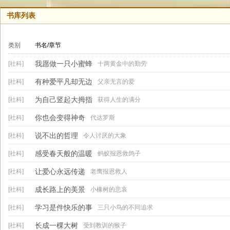
书库列表
类别
书名/章节
我愿做一只小蜜蜂
[社科]
十两黄金中的勤劳
有种爱平凡却无边
[社科]
父亲无言的爱
为自己竖起大拇指
[社科]
获得人生的满分
你也会变得神奇
[社科]
代达罗斯
说不出的哲理
[社科]
令人讨厌的大象
感受春天般的温暖
[社科]
蚂蚁报恩救鸽子
让爱心永远传递
[社科]
老鹰报恩救人
成长路上的美景
[社科]
小橡树的悲哀
学习是件快乐的事
[社科]
三只小鸟的不同追求
长成一棵大树
[社科]
受到教训的猴子