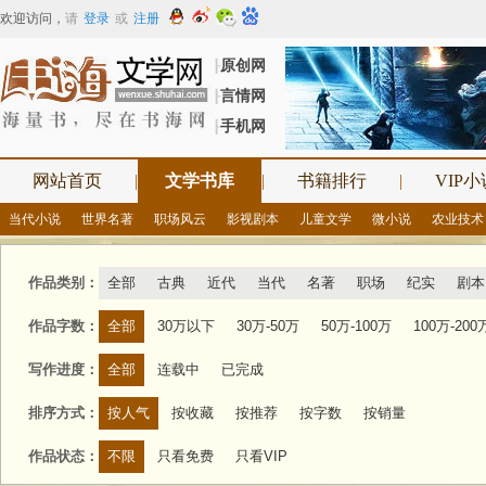
欢迎访问
，
请
登录
或
注册
原创网
┠
言情网
┠
手机网
┠
网站首页
|
文学书库
|
书籍排行
|
VIP小
当代小说
世界名著
职场风云
影视剧本
儿童文学
微小说
农业技术
作品类别：
全部
古典
近代
当代
名著
职场
纪实
剧本
作品字数：
全部
30万以下
30万-50万
50万-100万
100万-200
写作进度：
全部
连载中
已完成
排序方式：
按人气
按收藏
按推荐
按字数
按销量
作品状态：
不限
只看免费
只看VIP