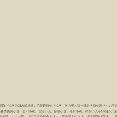
书海小说网为国内最具潜力的新锐原创小说网，致力于构建全球最大原创网络小说平
供各类免费小说：玄幻小说、言情小说、穿越小说、修真小说、武侠小说等好看的小说
说推荐、小说书评、社区话题均属个人行为，不代表本站立场，请大家遵纪守法，共