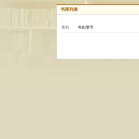
书库列表
类别
书名/章节