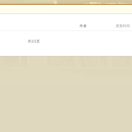
作者
更新时间
共1/1页