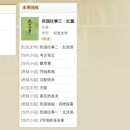
本周强推
民国往事三：红颜
作者：
纪闻
类型：
纪实文学
[阅读]
[纪实文学]
民国往事二：乱世群
雄
[当代小说]
考古笔记
[当代小说]
飘零雁
[悬疑小说]
同福客栈
[悬疑出版]
沉默猎杀
[纪实文学]
天眼
[悬疑小说]
最后的血灵
[悬疑出版]
民国诡秘：四绝探案
[当代小说]
民国往事一：北洋风
云
[当代小说]
2号地铁谋杀案