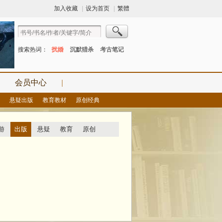
加入收藏
|
设为首页
|
繁體
搜索热词：
扰婚
沉默猎杀
考古笔记
会员中心
|
悬疑出版
教育教材
原创经典
游
出版
悬疑
教育
原创