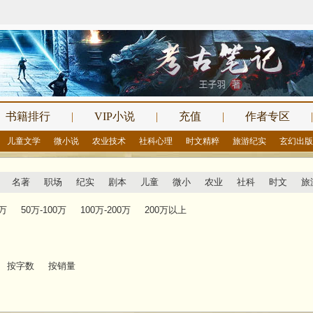
书籍排行
|
VIP小说
|
充值
|
作者专区
|
儿童文学
微小说
农业技术
社科心理
时文精粹
旅游纪实
玄幻出版
名著
职场
纪实
剧本
儿童
微小
农业
社科
时文
旅
0万
50万-100万
100万-200万
200万以上
按字数
按销量