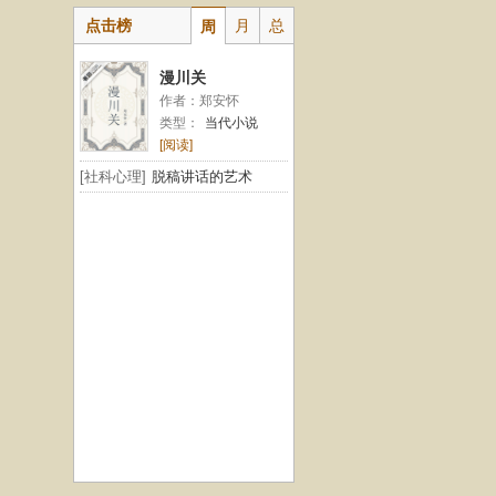
点击榜
月
总
周
漫川关
作者：郑安怀
类型：
当代小说
[阅读]
[社科心理]
脱稿讲话的艺术