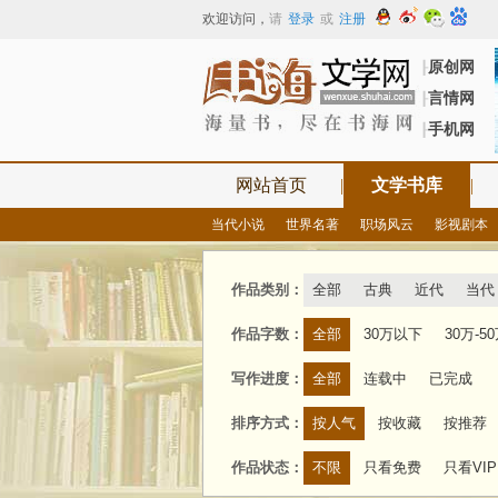
欢迎访问
，
请
登录
或
注册
原创网
┠
言情网
┠
手机网
┠
网站首页
|
文学书库
|
当代小说
世界名著
职场风云
影视剧本
作品类别：
全部
古典
近代
当代
作品字数：
全部
30万以下
30万-5
写作进度：
全部
连载中
已完成
排序方式：
按人气
按收藏
按推荐
作品状态：
不限
只看免费
只看VIP