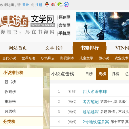
欢迎访问
，
请
登录
或
注册
原创网
┠
言情网
┠
手机网
┠
网站首页
|
文学书库
|
书籍排行
|
VIP小
当代小说
世界名著
职场风云
影视剧本
儿童文学
微小说
农业技术
小说排行榜
小说点击榜
日榜
周榜
月榜
总
新书榜
四大名著丰碑
收藏榜
1
[社科]
推荐榜
考古笔记
2
[当代]
第四十七章 逃出生
月票榜
越陷越深
3
[当代]
后记 激情，不以
分类榜
2号地铁谋杀案
4
[当代]
第十五章 