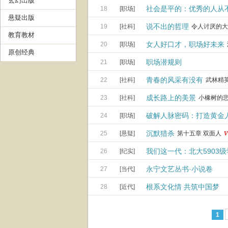
玄幻出版
社会是平的：优秀的人从
18
[职场]
悬疑出版
说不出的哲理
19
[社科]
令人讨厌的大
教育教材
女人好口才，职场好未来
20
[职场]
原创经典
职场潜规则
21
[职场]
青春的风采有没有
22
[社科]
武林精
成长路上的美景
23
[社科]
小橡树的
破解人脉密码：打造黄金
24
[职场]
沉默猎杀
25
[悬疑]
第十五章 双面人
我们这一代：北大5903
26
[纪实]
永宁文艺丛书·小说卷
27
[当代]
根系文化情 共筑中国梦
28
[近代]
1