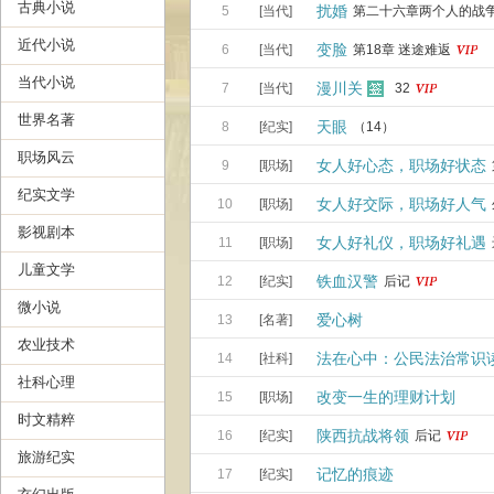
古典小说
扰婚
5
[当代]
第二十六章两个人的战
近代小说
变脸
6
[当代]
第18章 迷途难返
当代小说
漫川关
7
[当代]
32
世界名著
天眼
8
[纪实]
（14）
职场风云
女人好心态，职场好状态
9
[职场]
纪实文学
女人好交际，职场好人气
10
[职场]
影视剧本
女人好礼仪，职场好礼遇
11
[职场]
儿童文学
铁血汉警
12
[纪实]
后记
微小说
爱心树
13
[名著]
农业技术
法在心中：公民法治常识
14
[社科]
社科心理
改变一生的理财计划
15
[职场]
时文精粹
陕西抗战将领
16
[纪实]
后记
旅游纪实
记忆的痕迹
17
[纪实]