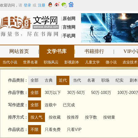
欢迎访问
，
请
登录
或
注册
原创网
┠
言情网
┠
手机网
┠
网站首页
|
文学书库
|
书籍排行
|
VIP小
当代小说
世界名著
职场风云
影视剧本
儿童文学
微小说
农业技术
作品类别：
全部
古典
近代
当代
名著
职场
纪实
剧本
作品字数：
全部
30万以下
30万-50万
50万-100万
100万-200
写作进度：
全部
连载中
已完成
排序方式：
按人气
按收藏
按推荐
按字数
按销量
作品状态：
不限
只看免费
只看VIP