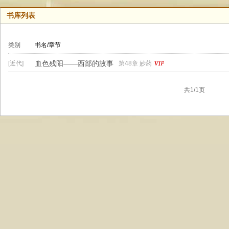
书库列表
类别
书名/章节
血色残阳——西部的故事
[近代]
第48章 妙药
共1/1页