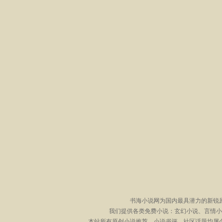
书海小说网为国内最具潜力的新锐
我们提供各类免费小说：玄幻小说、言情小
本站所有原创小说推荐、小说书评、社区话题均属