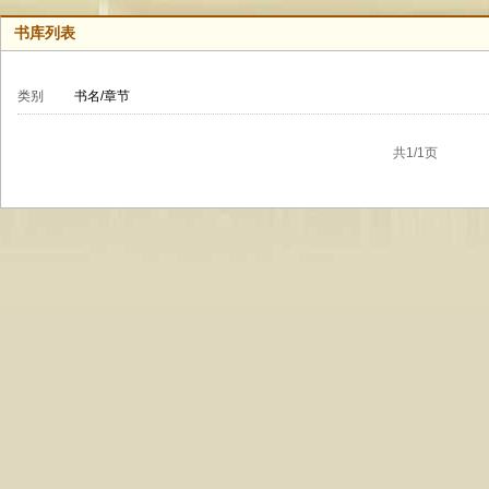
书库列表
类别
书名/章节
共1/1页