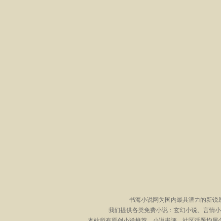
书海小说网为国内最具潜力的新锐
我们提供各类免费小说：玄幻小说、言情小
本站所有原创小说推荐、小说书评、社区话题均属