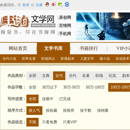
欢迎访问
，
请
登录
或
注册
原创网
┠
言情网
┠
手机网
┠
网站首页
|
文学书库
|
书籍排行
|
VIP小
当代小说
世界名著
职场风云
影视剧本
儿童文学
微小说
农业技术
作品类别：
全部
古典
近代
当代
名著
职场
纪实
剧本
作品字数：
全部
30万以下
30万-50万
50万-100万
100万-200
写作进度：
全部
连载中
已完成
排序方式：
按人气
按收藏
按推荐
按字数
按销量
作品状态：
不限
只看免费
只看VIP