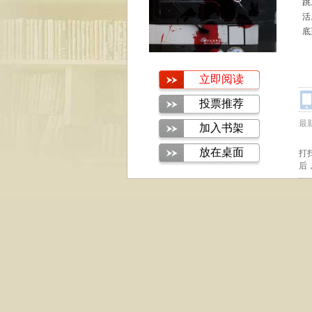
跳
活
底
让
立即阅读
投票推荐
最
加入书架
放在桌面
打
后