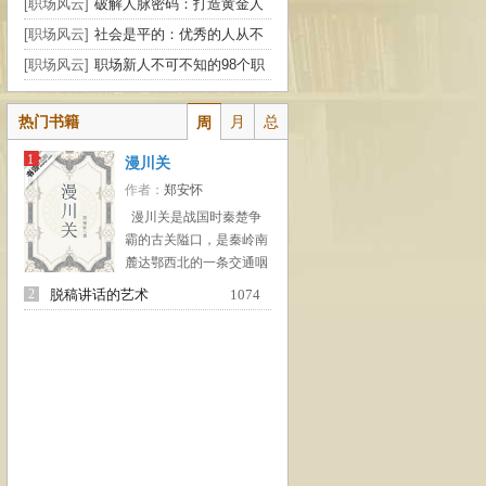
[职场风云]
破解人脉密码：打造黄金人
脉的自助读本
[职场风云]
社会是平的：优秀的人从不
抱怨
[职场风云]
职场新人不可不知的98个职
场秘密
热门书籍
月
总
周
1
漫川关
作者：
郑安怀
漫川关是战国时秦楚争
霸的古关隘口，是秦岭南
麓达鄂西北的一条交通咽
喉。西魏废帝二年（公元
2
脱稿讲话的艺术
1074
533年）置漫川县，北周
保定三年（公元563年）
并入丰阳县。漫川古镇是
坐落于此的一座两千年历
史的镇子。本书真实反映
清末民初，漫川关水旱码
头商业繁荣，陕、晋、鄂
三地商人围绕桐油资源之