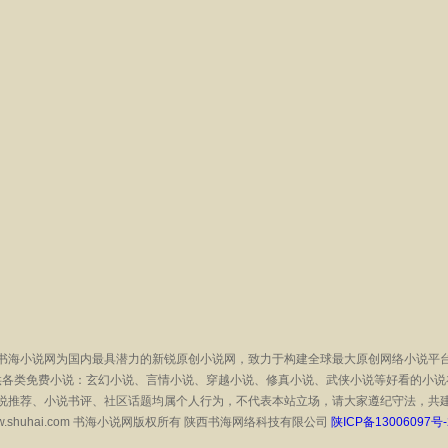
书海小说网为国内最具潜力的新锐原创小说网，致力于构建全球最大原创网络小说平
供各类免费小说：玄幻小说、言情小说、穿越小说、修真小说、武侠小说等好看的小说
说推荐、小说书评、社区话题均属个人行为，不代表本站立场，请大家遵纪守法，共
2026 @ www.shuhai.com 书海小说网版权所有 陕西书海网络科技有限公司
陕ICP备13006097号-