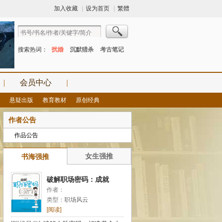
加入收藏
|
设为首页
|
繁體
搜索热词：
扰婚
沉默猎杀
考古笔记
|
会员中心
|
悬疑出版
教育教材
原创经典
作者公告
作品公告
女生强推
书海强推
破解职场密码：成就
作者：
辉煌事业的自助读本
类型：
职场风云
[阅读]