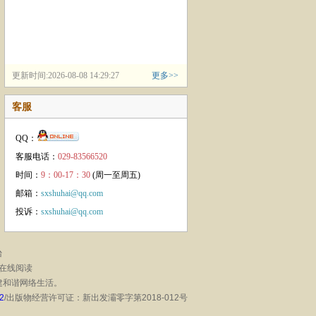
间惊心动魄的商战，在波
澜壮阔的革命浪潮下，三
个家族的兴衰。本书填补
了清末民初时期，陕西古
镇漫川关的历史空白，具
更新时间:2026-08-08 14:29:27
更多>>
有历史意义及史料价值。
客服
QQ：
客服电话：
029-83566520
时间：
9：00-17：30
(周一至周五)
邮箱：
sxshuhai@qq.com
投诉：
sxshuhai@qq.com
台
在线阅读
建和谐网络生活。
2
/出版物经营许可证：新出发灞零字第2018-012号