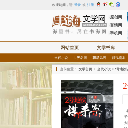
欢迎访问
，
请
登录
或
注册
原创网
┠
言情网
┠
手机网
┠
网站首页
|
文学书库
|
当代小说
世界名著
职场风云
影视剧本
当前位置：
文学首页
>
当代小说
>2号地铁
本
子
大