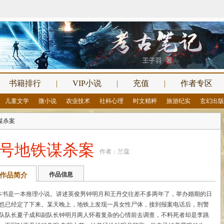
书籍排行
|
VIP小说
|
充值
|
作者专区
儿童文学
微小说
农业技术
社科心理
时文精粹
旅游纪实
玄幻出版
谋杀案
2号地铁谋杀案
作者：兰蔻
作品简介
作品信息
书是一本推理小说。讲述英俊男钟明月和王丹交往差不多两年了，举办婚期的日
也已经定了下来。某天晚上，地铁上发现一具女性尸体，接到报案电话后，刑警
队队长夏子成和副队长钟明月两人怀着复杂的心情前去调查，不料死者却是李跳