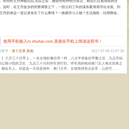
。而同时王丹神秘失踪,失踪之前，她曾经给钟明月留言，称自己过着黑暗的生
。这时，在王丹故乡的刑警调查之下，一段尘封三年的谋杀案渐渐浮出水面。到
王丹的身边一直以来发生了什么事情？一曲都市小人物？生活挽歌，结局降临，
人泪流满面……
使用手机输入m.shuhai.com,直接在手机上阅读这部书！
新章节：
第十五章 真相
2017-07-06 11:07:26
1. 六月三十日早上，一名女佣好像往常一样，八点半准备好早餐之后，九点开始
扫公寓小院的卫生，九点三十分到停车房打扫。停车房的电动卷门主人每次回来之
，都会关上。但是这一天却是例外，卷门大开。女佣觉得有点反常，心想可……