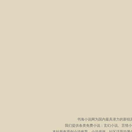
书海小说网为国内最具潜力的新锐
我们提供各类免费小说：玄幻小说、言情小
本站所有原创小说推荐、小说书评、社区话题均属