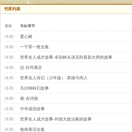
书库列表
类别
书名/章节
爱心树
[名著]
一千零一夜全集
[名著]
世界名人成才故事-卓别林从演员到喜剧大师的故事
[名著]
拉·封丹寓言
[名著]
世界名人传记（少年版）-英雄与伟人
[名著]
凡尔纳科幻故事
[名著]
唐·吉诃德
[名著]
中华成语故事
[名著]
世界名人成才故事-外国大政治家的故事
[名著]
格林童话全集
[名著]