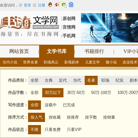
欢迎访问
，
请
登录
或
注册
原创网
┠
言情网
┠
手机网
┠
网站首页
|
文学书库
|
书籍排行
|
VIP小
当代小说
世界名著
职场风云
影视剧本
儿童文学
微小说
农业技术
作品类别：
全部
古典
近代
当代
名著
职场
纪实
剧本
作品字数：
全部
30万以下
30万-50万
50万-100万
100万-200
写作进度：
全部
连载中
已完成
排序方式：
按人气
按收藏
按推荐
按字数
按销量
作品状态：
不限
只看免费
只看VIP