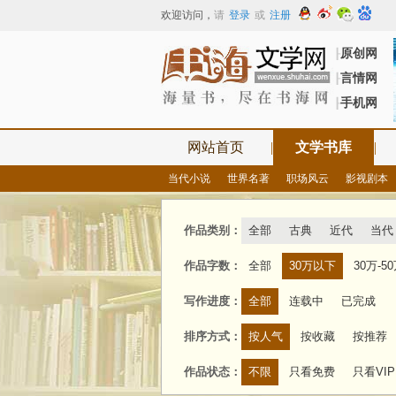
欢迎访问
，
请
登录
或
注册
原创网
┠
言情网
┠
手机网
┠
网站首页
|
文学书库
|
当代小说
世界名著
职场风云
影视剧本
作品类别：
全部
古典
近代
当代
作品字数：
全部
30万以下
30万-5
写作进度：
全部
连载中
已完成
排序方式：
按人气
按收藏
按推荐
作品状态：
不限
只看免费
只看VIP