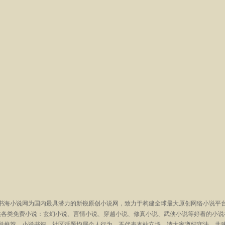
书海小说网为国内最具潜力的新锐原创小说网，致力于构建全球最大原创网络小说平
供各类免费小说：玄幻小说、言情小说、穿越小说、修真小说、武侠小说等好看的小说
说推荐、小说书评、社区话题均属个人行为，不代表本站立场，请大家遵纪守法，共