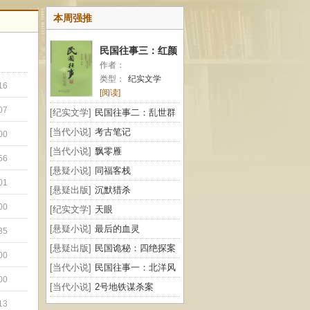
本周强推
民国往事三：红颜
作者：
纪闻
类型：
纪实文学
16
[阅读]
07
[纪实文学]
民国往事二：乱世群
雄
[当代小说]
考古笔记
00
[当代小说]
飘零雁
56
[悬疑小说]
同福客栈
01
[悬疑出版]
沉默猎杀
00
[纪实文学]
天眼
[悬疑小说]
最后的血灵
35
[悬疑出版]
民国诡秘：四绝探案
00
[当代小说]
民国往事一：北洋风
00
云
[当代小说]
2号地铁谋杀案
13