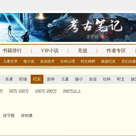
书籍排行
|
VIP小说
|
充值
|
作者专区
|
儿童文学
微小说
农业技术
社科心理
时文精粹
旅游纪实
玄幻出版
名著
职场
纪实
剧本
儿童
微小
农业
社科
时文
旅
0万
50万-100万
100万-200万
200万以上
按字数
按销量