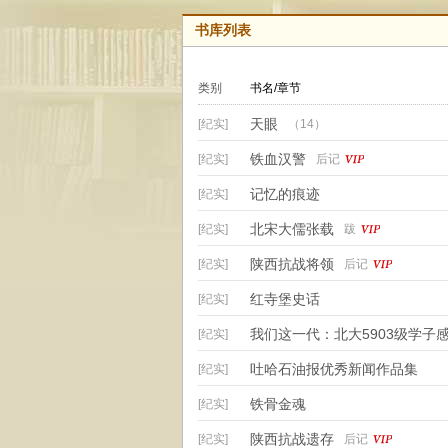
书库列表
类别
书名/章节
天眼
[纪实]
（14）
铁血汉警
[纪实]
后记
记忆的痕迹
[纪实]
北宋大儒张载
[纪实]
跋
陕西抗战将领
[纪实]
后记
红寺堡史话
[纪实]
我们这一代：北大5903级学子
[纪实]
吐哈石油报优秀新闻作品集
[纪实]
铁骨金魂
[纪实]
陕西抗战遗存
[纪实]
后记