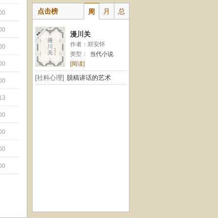
点击榜
月
总
周
00
00
漫川关
作者：郑安怀
00
类型：
当代小说
00
[阅读]
[社科心理]
脱稿讲话的艺术
00
13
00
00
00
00