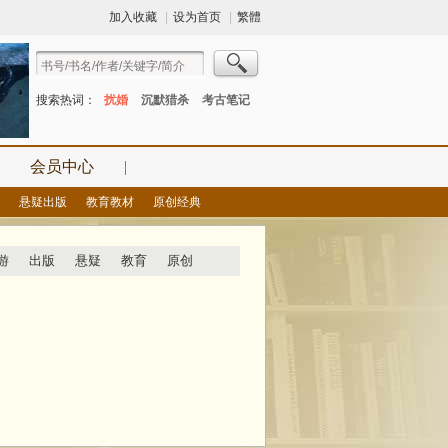
加入收藏
|
设为首页
|
繁體
搜索热词：
扰婚
沉默猎杀
考古笔记
会员中心
|
悬疑出版
教育教材
原创经典
游
出版
悬疑
教育
原创