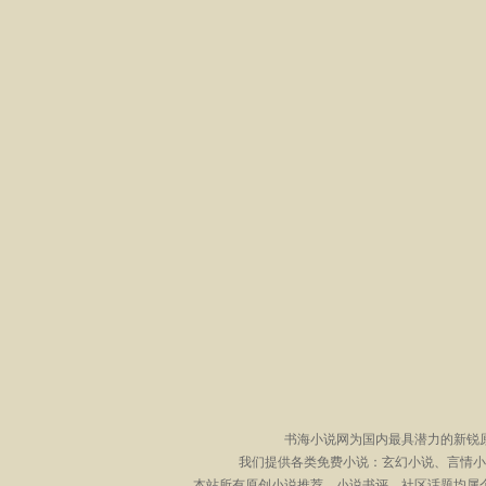
书海小说网为国内最具潜力的新锐
我们提供各类免费小说：玄幻小说、言情小
本站所有原创小说推荐、小说书评、社区话题均属