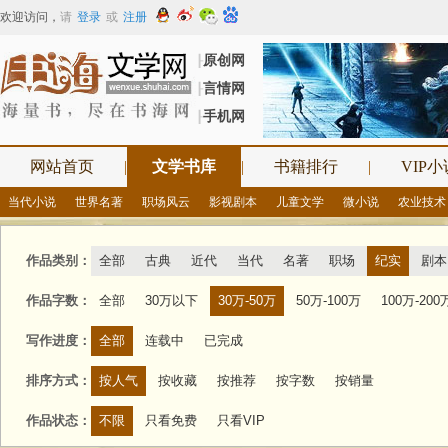
欢迎访问
，
请
登录
或
注册
原创网
┠
言情网
┠
手机网
┠
网站首页
|
文学书库
|
书籍排行
|
VIP小
当代小说
世界名著
职场风云
影视剧本
儿童文学
微小说
农业技术
作品类别：
全部
古典
近代
当代
名著
职场
纪实
剧本
作品字数：
全部
30万以下
30万-50万
50万-100万
100万-200
写作进度：
全部
连载中
已完成
排序方式：
按人气
按收藏
按推荐
按字数
按销量
作品状态：
不限
只看免费
只看VIP