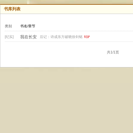
书库列表
类别
书名/章节
我在长安
[纪实]
后记：诗成东方破晓徐剑铭
共1/1页