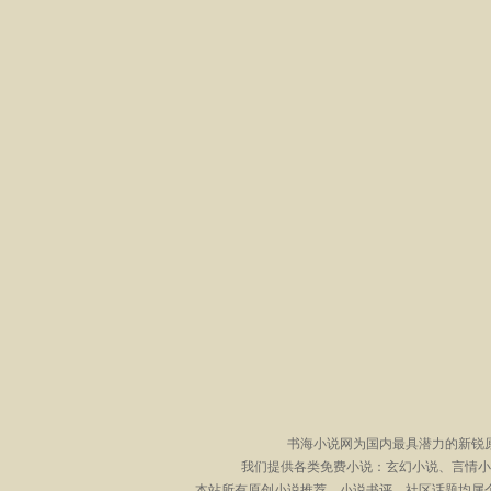
书海小说网为国内最具潜力的新锐
我们提供各类免费小说：玄幻小说、言情小
本站所有原创小说推荐、小说书评、社区话题均属