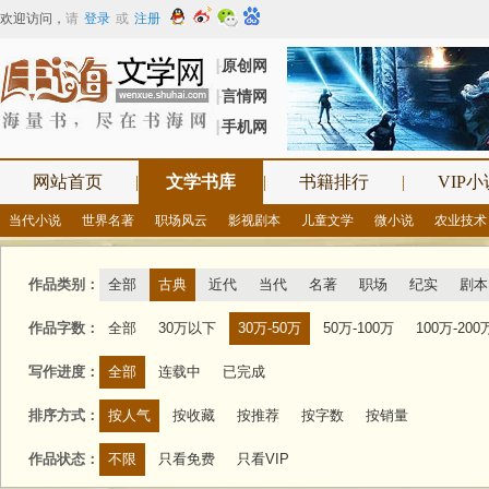
欢迎访问
，
请
登录
或
注册
原创网
┠
言情网
┠
手机网
┠
网站首页
|
文学书库
|
书籍排行
|
VIP小
当代小说
世界名著
职场风云
影视剧本
儿童文学
微小说
农业技术
作品类别：
全部
古典
近代
当代
名著
职场
纪实
剧本
作品字数：
全部
30万以下
30万-50万
50万-100万
100万-200
写作进度：
全部
连载中
已完成
排序方式：
按人气
按收藏
按推荐
按字数
按销量
作品状态：
不限
只看免费
只看VIP