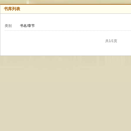
书库列表
类别
书名/章节
共1/1页