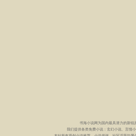
书海小说网为国内最具潜力的新锐
我们提供各类免费小说：玄幻小说、言情小
本站所有原创小说推荐、小说书评、社区话题均属