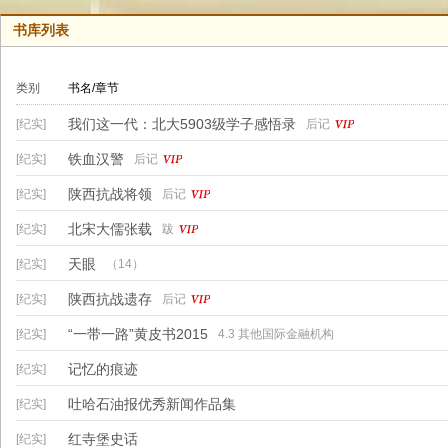
书库列表
类别
书名/章节
我们这一代：北大5903级学子感悟录
[纪实]
后记
铁血汉警
[纪实]
后记
陕西抗战将领
[纪实]
后记
北宋大儒张载
[纪实]
跋
天眼
[纪实]
（14）
陕西抗战遗存
[纪实]
后记
“一带一路”黄皮书2015
[纪实]
4.3 其他国际金融机构
记忆的痕迹
[纪实]
吐哈石油报优秀新闻作品集
[纪实]
红寺堡史话
[纪实]