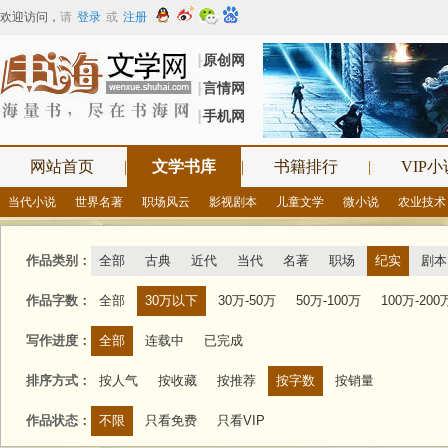
欢迎访问
，
请
登录
或
注册
原创网
┠
言情网
┠
手机网
┠
网站首页
|
文学书库
|
书籍排行
|
VIP小
当代小说
世界名著
职场风云
影视剧本
儿童文学
微小说
农业技术
作品类别：
全部
古典
近代
当代
名著
职场
纪实
剧本
作品字数：
全部
30万以下
30万-50万
50万-100万
100万-200
写作进度：
全部
连载中
已完成
排序方式：
按人气
按收藏
按推荐
按字数
按销量
作品状态：
不限
只看免费
只看VIP