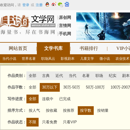
欢迎访问
，
请
登录
或
注册
原创网
┠
言情网
┠
手机网
┠
网站首页
|
文学书库
|
书籍排行
|
VIP小
当代小说
世界名著
职场风云
影视剧本
儿童文学
微小说
农业技术
作品类别：
全部
古典
近代
当代
名著
职场
纪实
剧本
作品字数：
全部
30万以下
30万-50万
50万-100万
100万-200
写作进度：
全部
连载中
已完成
排序方式：
按人气
按收藏
按推荐
按字数
按销量
作品状态：
不限
只看免费
只看VIP