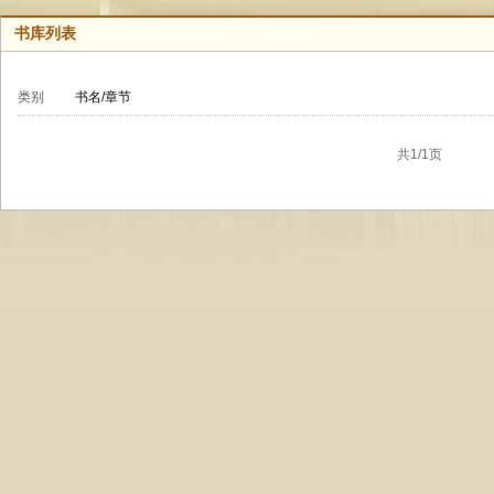
书库列表
类别
书名/章节
共1/1页