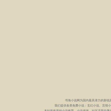
书海小说网为国内最具潜力的新锐
我们提供各类免费小说：玄幻小说、言情小
本站所有原创小说推荐、小说书评、社区话题均属