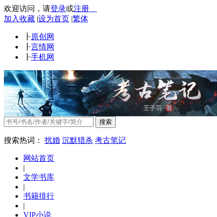
欢迎访问
，
请
登录
或
注册
加入收藏
|
设为首页
|
繁体
┠
原创网
┠
言情网
┠
手机网
搜索
搜索热词：
扰婚
沉默猎杀
考古笔记
网站首页
|
文学书库
|
书籍排行
|
VIP小说