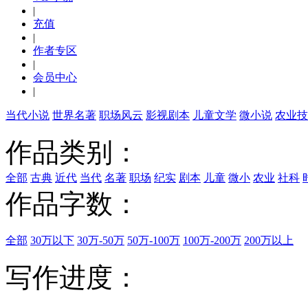
|
充值
|
作者专区
|
会员中心
|
当代小说
世界名著
职场风云
影视剧本
儿童文学
微小说
农业技
作品类别：
全部
古典
近代
当代
名著
职场
纪实
剧本
儿童
微小
农业
社科
作品字数：
全部
30万以下
30万-50万
50万-100万
100万-200万
200万以上
写作进度：