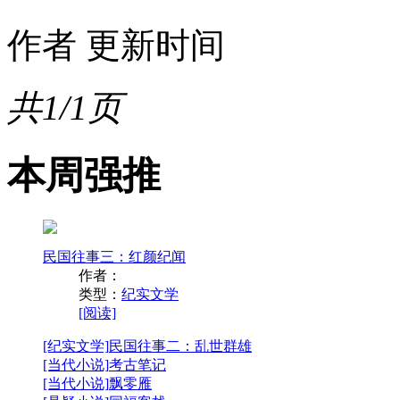
作者
更新时间
共1/1页
本周强推
民国往事三：红颜纪闻
作者：
类型：
纪实文学
[阅读]
[纪实文学]
民国往事二：乱世群雄
[当代小说]
考古笔记
[当代小说]
飘零雁