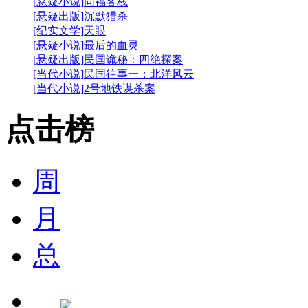
[悬疑小说]
同福客栈
[悬疑出版]
沉默猎杀
[纪实文学]
天眼
[悬疑小说]
最后的血灵
[悬疑出版]
民国诡秘：四绝探案
[当代小说]
民国往事一：北洋风云
[当代小说]
2号地铁谋杀案
点击榜
周
月
总