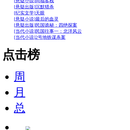
[悬疑小说]
同福客栈
[悬疑出版]
沉默猎杀
[纪实文学]
天眼
[悬疑小说]
最后的血灵
[悬疑出版]
民国诡秘：四绝探案
[当代小说]
民国往事一：北洋风云
[当代小说]
2号地铁谋杀案
点击榜
周
月
总