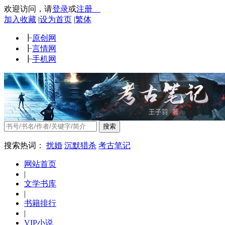
欢迎访问
，
请
登录
或
注册
加入收藏
|
设为首页
|
繁体
┠
原创网
┠
言情网
┠
手机网
搜索
搜索热词：
扰婚
沉默猎杀
考古笔记
网站首页
|
文学书库
|
书籍排行
|
VIP小说