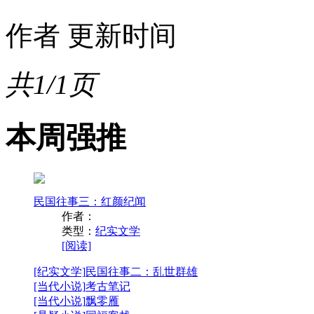
作者
更新时间
共1/1页
本周强推
民国往事三：红颜纪闻
作者：
类型：
纪实文学
[阅读]
[纪实文学]
民国往事二：乱世群雄
[当代小说]
考古笔记
[当代小说]
飘零雁