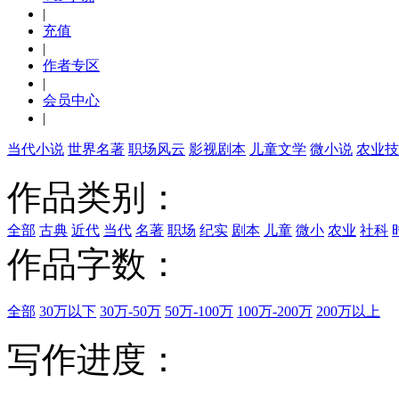
|
充值
|
作者专区
|
会员中心
|
当代小说
世界名著
职场风云
影视剧本
儿童文学
微小说
农业技
作品类别：
全部
古典
近代
当代
名著
职场
纪实
剧本
儿童
微小
农业
社科
作品字数：
全部
30万以下
30万-50万
50万-100万
100万-200万
200万以上
写作进度：