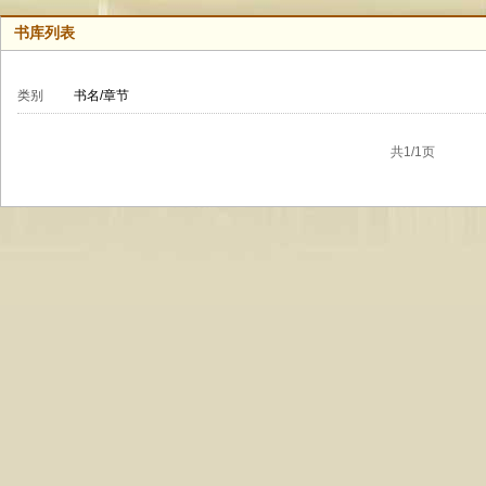
书库列表
类别
书名/章节
共1/1页