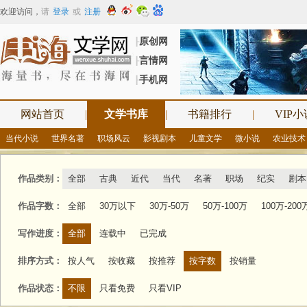
欢迎访问
，
请
登录
或
注册
原创网
┠
言情网
┠
手机网
┠
网站首页
|
文学书库
|
书籍排行
|
VIP小
当代小说
世界名著
职场风云
影视剧本
儿童文学
微小说
农业技术
作品类别：
全部
古典
近代
当代
名著
职场
纪实
剧本
作品字数：
全部
30万以下
30万-50万
50万-100万
100万-200
写作进度：
全部
连载中
已完成
排序方式：
按人气
按收藏
按推荐
按字数
按销量
作品状态：
不限
只看免费
只看VIP