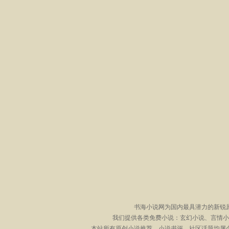
书海小说网为国内最具潜力的新锐
我们提供各类免费小说：玄幻小说、言情小
本站所有原创小说推荐、小说书评、社区话题均属