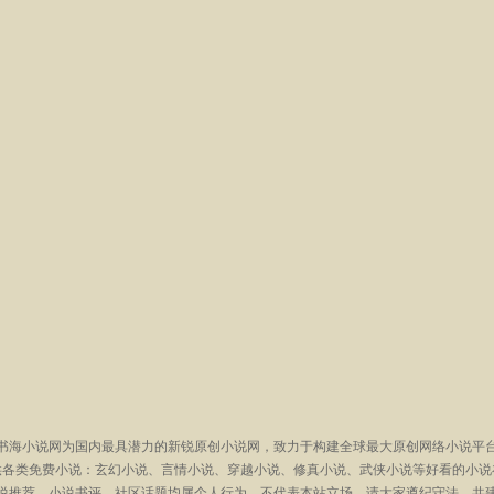
书海小说网为国内最具潜力的新锐原创小说网，致力于构建全球最大原创网络小说平
供各类免费小说：玄幻小说、言情小说、穿越小说、修真小说、武侠小说等好看的小说
说推荐、小说书评、社区话题均属个人行为，不代表本站立场，请大家遵纪守法，共