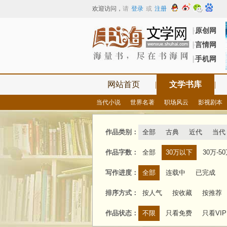
欢迎访问
，
请
登录
或
注册
原创网
┠
言情网
┠
手机网
┠
网站首页
|
文学书库
|
当代小说
世界名著
职场风云
影视剧本
作品类别：
全部
古典
近代
当代
作品字数：
全部
30万以下
30万-5
写作进度：
全部
连载中
已完成
排序方式：
按人气
按收藏
按推荐
作品状态：
不限
只看免费
只看VIP