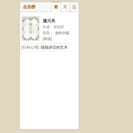
点击榜
月
总
周
漫川关
作者：郑安怀
类型：
当代小说
[阅读]
[社科心理]
脱稿讲话的艺术