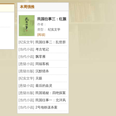
本周强推
民国往事三：红颜
作者：
纪闻
类型：
纪实文学
[阅读]
[纪实文学]
民国往事二：乱世群
雄
[当代小说]
考古笔记
[当代小说]
飘零雁
[悬疑小说]
同福客栈
[悬疑出版]
沉默猎杀
[纪实文学]
天眼
[悬疑小说]
最后的血灵
[悬疑出版]
民国诡秘：四绝探案
[当代小说]
民国往事一：北洋风
云
[当代小说]
2号地铁谋杀案