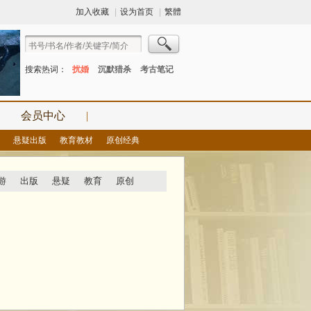
加入收藏
|
设为首页
|
繁體
搜索热词：
扰婚
沉默猎杀
考古笔记
会员中心
|
悬疑出版
教育教材
原创经典
游
出版
悬疑
教育
原创