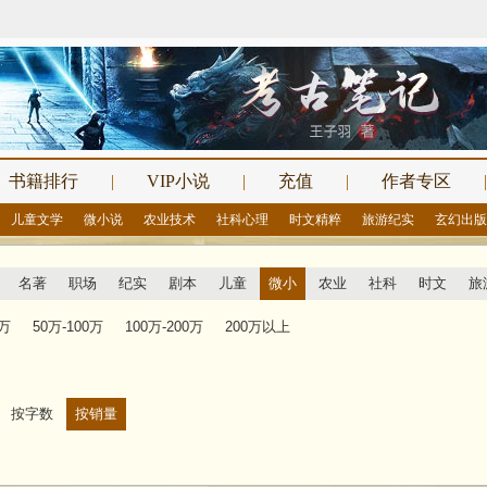
书籍排行
|
VIP小说
|
充值
|
作者专区
|
儿童文学
微小说
农业技术
社科心理
时文精粹
旅游纪实
玄幻出版
名著
职场
纪实
剧本
儿童
微小
农业
社科
时文
旅
0万
50万-100万
100万-200万
200万以上
按字数
按销量