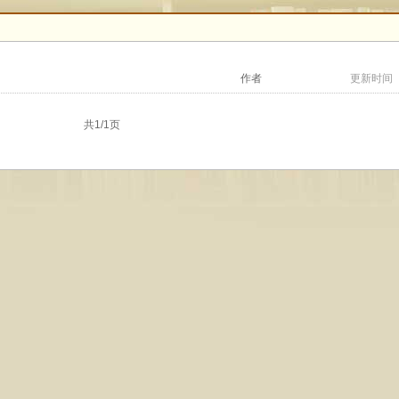
作者
更新时间
共1/1页