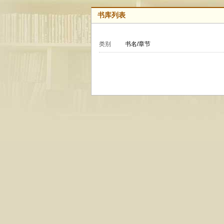
书库列表
类别
书名/章节