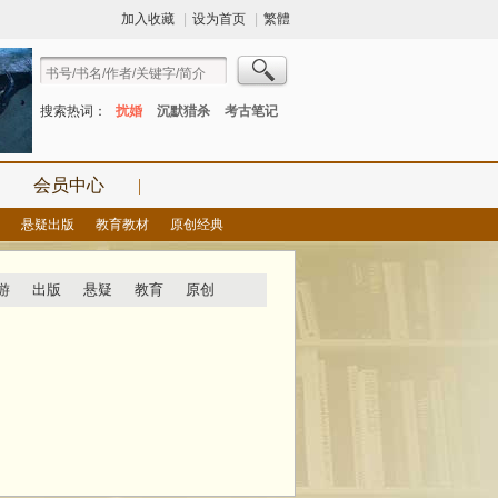
加入收藏
|
设为首页
|
繁體
搜索热词：
扰婚
沉默猎杀
考古笔记
会员中心
|
悬疑出版
教育教材
原创经典
游
出版
悬疑
教育
原创