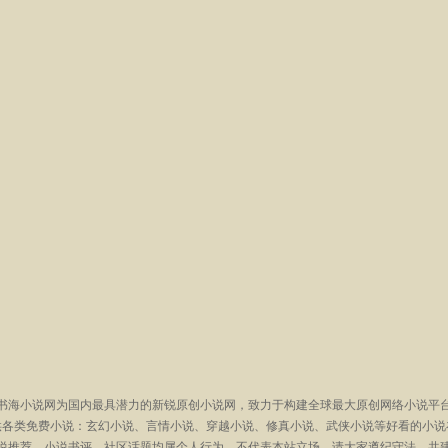
书海小说网为国内最具潜力的新锐原创小说网，致力于构建全球最大原创网络小说平
供各类免费小说：玄幻小说、言情小说、穿越小说、修真小说、武侠小说等好看的小说
说推荐、小说书评、社区话题均属个人行为，不代表本站立场，请大家遵纪守法，共