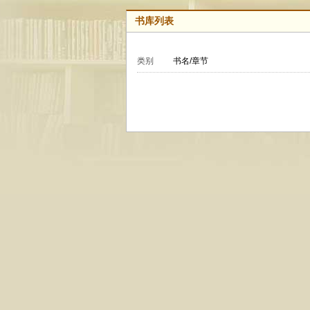
书库列表
类别
书名/章节