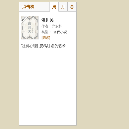
点击榜
月
总
周
漫川关
作者：郑安怀
类型：
当代小说
[阅读]
[社科心理]
脱稿讲话的艺术