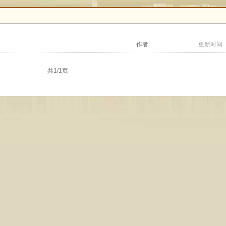
作者
更新时间
共1/1页