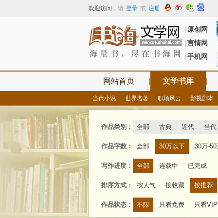
欢迎访问
，
请
登录
或
注册
原创网
┠
言情网
┠
手机网
┠
网站首页
|
文学书库
|
当代小说
世界名著
职场风云
影视剧本
作品类别：
全部
古典
近代
当代
作品字数：
全部
30万以下
30万-5
写作进度：
全部
连载中
已完成
排序方式：
按人气
按收藏
按推荐
作品状态：
不限
只看免费
只看VIP