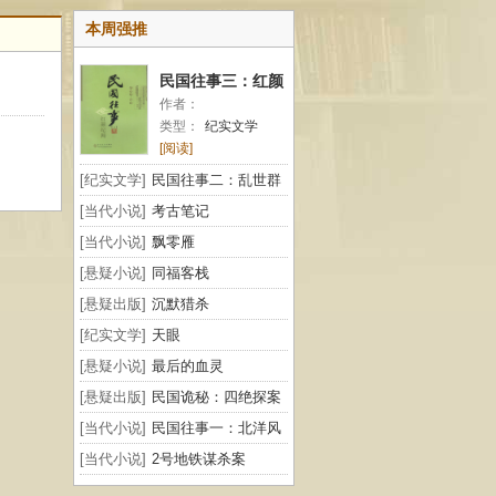
本周强推
民国往事三：红颜
作者：
纪闻
类型：
纪实文学
[阅读]
[纪实文学]
民国往事二：乱世群
雄
[当代小说]
考古笔记
[当代小说]
飘零雁
[悬疑小说]
同福客栈
[悬疑出版]
沉默猎杀
[纪实文学]
天眼
[悬疑小说]
最后的血灵
[悬疑出版]
民国诡秘：四绝探案
[当代小说]
民国往事一：北洋风
云
[当代小说]
2号地铁谋杀案