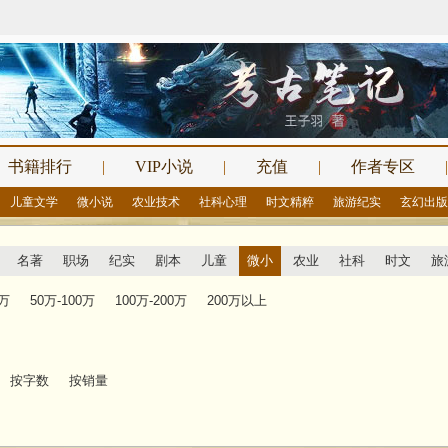
书籍排行
|
VIP小说
|
充值
|
作者专区
|
儿童文学
微小说
农业技术
社科心理
时文精粹
旅游纪实
玄幻出版
名著
职场
纪实
剧本
儿童
微小
农业
社科
时文
旅
0万
50万-100万
100万-200万
200万以上
按字数
按销量