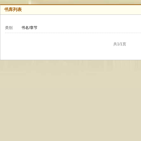
书库列表
类别
书名/章节
共1/1页