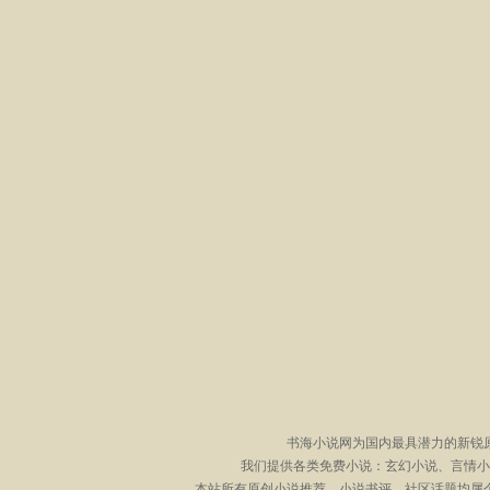
书海小说网为国内最具潜力的新锐
我们提供各类免费小说：玄幻小说、言情小
本站所有原创小说推荐、小说书评、社区话题均属