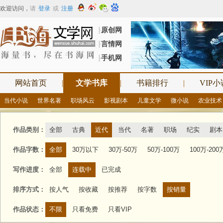
欢迎访问
，
请
登录
或
注册
原创网
┠
言情网
┠
手机网
┠
网站首页
|
文学书库
|
书籍排行
|
VIP小
当代小说
世界名著
职场风云
影视剧本
儿童文学
微小说
农业技术
作品类别：
全部
古典
近代
当代
名著
职场
纪实
剧本
作品字数：
全部
30万以下
30万-50万
50万-100万
100万-200
写作进度：
全部
连载中
已完成
排序方式：
按人气
按收藏
按推荐
按字数
按销量
作品状态：
不限
只看免费
只看VIP