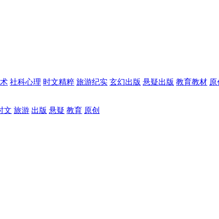
术
社科心理
时文精粹
旅游纪实
玄幻出版
悬疑出版
教育教材
原
时文
旅游
出版
悬疑
教育
原创