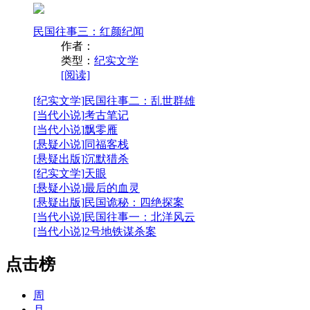
民国往事三：红颜纪闻
作者：
类型：
纪实文学
[阅读]
[纪实文学]
民国往事二：乱世群雄
[当代小说]
考古笔记
[当代小说]
飘零雁
[悬疑小说]
同福客栈
[悬疑出版]
沉默猎杀
[纪实文学]
天眼
[悬疑小说]
最后的血灵
[悬疑出版]
民国诡秘：四绝探案
[当代小说]
民国往事一：北洋风云
[当代小说]
2号地铁谋杀案
点击榜
周
月