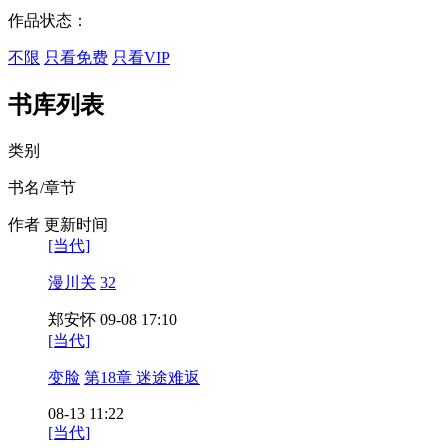
作品状态：
不限
只看免费
只看VIP
书库列表
类别
书名/章节
作者
更新时间
[当代]
漫川关
32
郑安怀
09-08 17:10
[当代]
变脸
第18章 迷途难返
08-13 11:22
[当代]