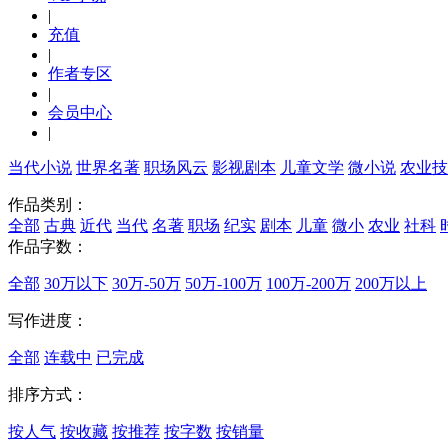
|
充值
|
作者专区
|
会员中心
|
当代小说
世界名著
职场风云
影视剧本
儿童文学
微小说
农业技
作品类别：
全部
古典
近代
当代
名著
职场
纪实
剧本
儿童
微小
农业
社科
作品字数：
全部
30万以下
30万-50万
50万-100万
100万-200万
200万以上
写作进度：
全部
连载中
已完成
排序方式：
按人气
按收藏
按推荐
按字数
按销量