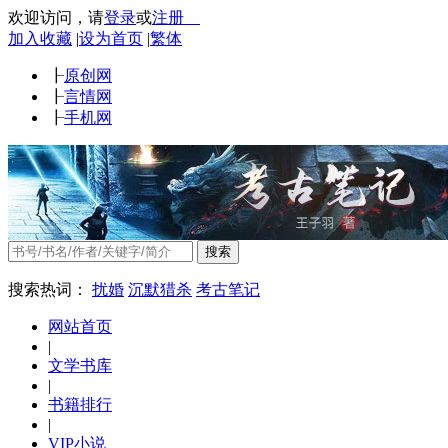
欢迎访问
，
请
登录
或
注册
加入收藏
|
设为首页
|
繁体
┠
原创网
┠
言情网
┠
手机网
搜索
搜索热词：
扰婚
沉默猎杀
考古笔记
网站首页
|
文学书库
|
书籍排行
|
VIP小说