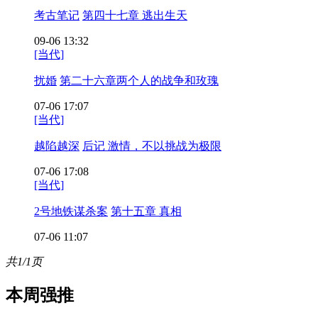
考古笔记
第四十七章 逃出生天
09-06 13:32
[当代]
扰婚
第二十六章两个人的战争和玫瑰
07-06 17:07
[当代]
越陷越深
后记 激情，不以挑战为极限
07-06 17:08
[当代]
2号地铁谋杀案
第十五章 真相
07-06 11:07
共1/1页
本周强推