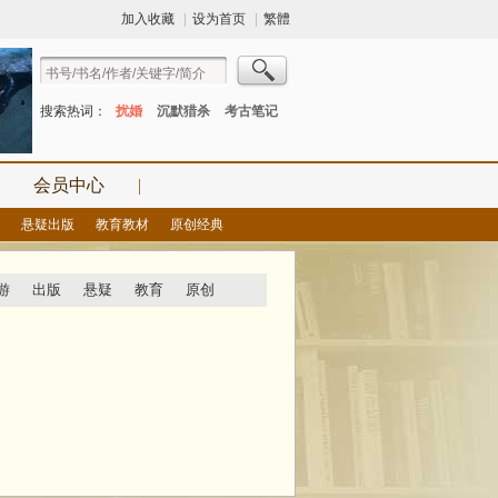
加入收藏
|
设为首页
|
繁體
搜索热词：
扰婚
沉默猎杀
考古笔记
会员中心
|
悬疑出版
教育教材
原创经典
游
出版
悬疑
教育
原创