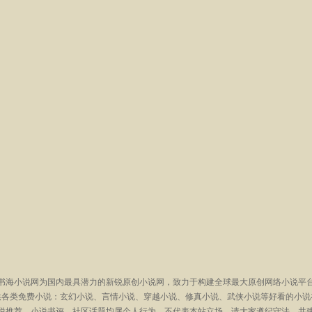
书海小说网为国内最具潜力的新锐原创小说网，致力于构建全球最大原创网络小说平
供各类免费小说：玄幻小说、言情小说、穿越小说、修真小说、武侠小说等好看的小说
说推荐、小说书评、社区话题均属个人行为，不代表本站立场，请大家遵纪守法，共