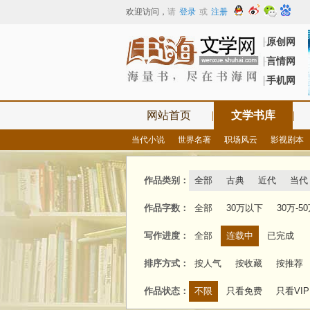
欢迎访问
，
请
登录
或
注册
原创网
┠
言情网
┠
手机网
┠
网站首页
|
文学书库
|
当代小说
世界名著
职场风云
影视剧本
作品类别：
全部
古典
近代
当代
作品字数：
全部
30万以下
30万-5
写作进度：
全部
连载中
已完成
排序方式：
按人气
按收藏
按推荐
作品状态：
不限
只看免费
只看VIP