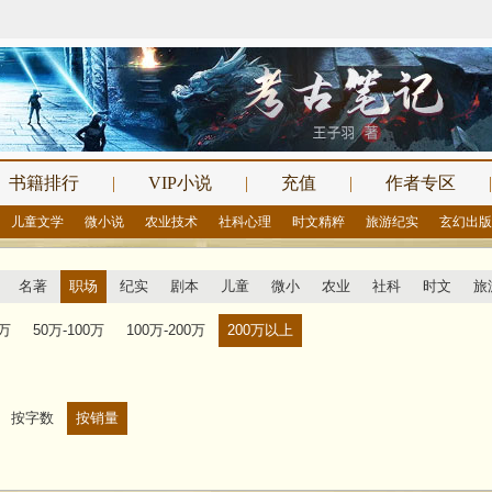
书籍排行
|
VIP小说
|
充值
|
作者专区
|
儿童文学
微小说
农业技术
社科心理
时文精粹
旅游纪实
玄幻出版
名著
职场
纪实
剧本
儿童
微小
农业
社科
时文
旅
0万
50万-100万
100万-200万
200万以上
按字数
按销量