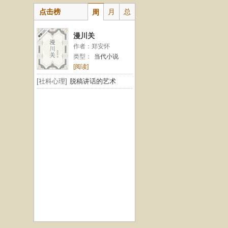
点击榜
月
总
周
漫川关
作者：郑安怀
类型：
当代小说
[阅读]
[社科心理]
脱稿讲话的艺术