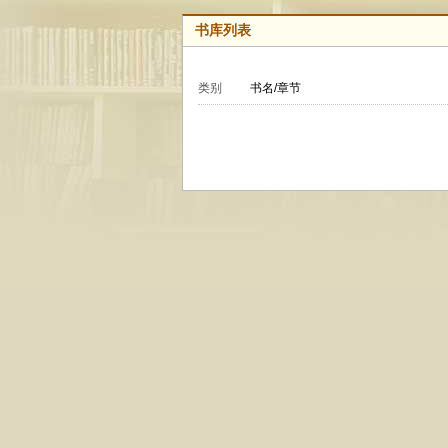
书库列表
类别
书名/章节