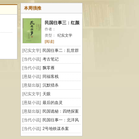
本周强推
民国往事三：红颜
作者：
纪闻
类型：
纪实文学
[阅读]
[纪实文学]
民国往事二：乱世群
雄
[当代小说]
考古笔记
[当代小说]
飘零雁
[悬疑小说]
同福客栈
[悬疑出版]
沉默猎杀
[纪实文学]
天眼
[悬疑小说]
最后的血灵
[悬疑出版]
民国诡秘：四绝探案
[当代小说]
民国往事一：北洋风
云
[当代小说]
2号地铁谋杀案