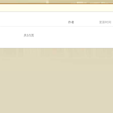
作者
更新时间
共1/1页