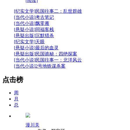
[阅读]
[纪实文学]
民国往事二：乱世群雄
[当代小说]
考古笔记
[当代小说]
飘零雁
[悬疑小说]
同福客栈
[悬疑出版]
沉默猎杀
[纪实文学]
天眼
[悬疑小说]
最后的血灵
[悬疑出版]
民国诡秘：四绝探案
[当代小说]
民国往事一：北洋风云
[当代小说]
2号地铁谋杀案
点击榜
周
月
总
漫川关