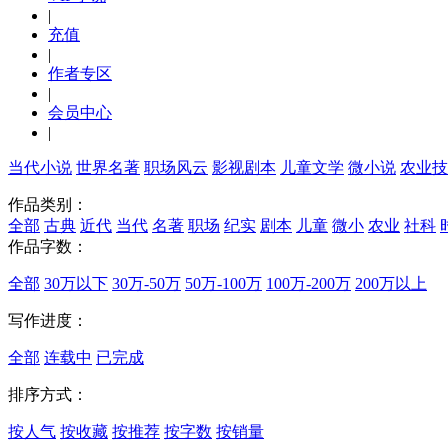
|
充值
|
作者专区
|
会员中心
|
当代小说
世界名著
职场风云
影视剧本
儿童文学
微小说
农业技
作品类别：
全部
古典
近代
当代
名著
职场
纪实
剧本
儿童
微小
农业
社科
作品字数：
全部
30万以下
30万-50万
50万-100万
100万-200万
200万以上
写作进度：
全部
连载中
已完成
排序方式：
按人气
按收藏
按推荐
按字数
按销量