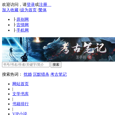
欢迎访问
，
请
登录
或
注册
加入收藏
|
设为首页
|
繁体
┠
原创网
┠
言情网
┠
手机网
搜索
搜索热词：
扰婚
沉默猎杀
考古笔记
网站首页
|
文学书库
|
书籍排行
|
VIP小说