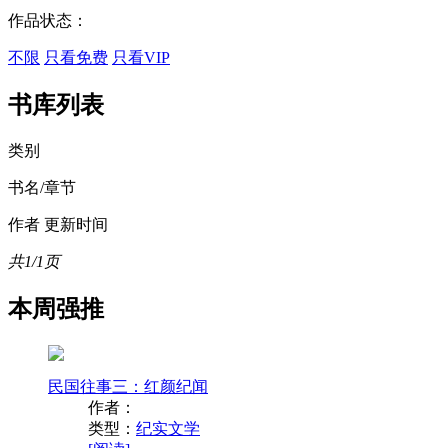
作品状态：
不限
只看免费
只看VIP
书库列表
类别
书名/章节
作者
更新时间
共1/1页
本周强推
民国往事三：红颜纪闻
作者：
类型：
纪实文学