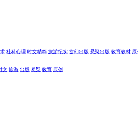
术
社科心理
时文精粹
旅游纪实
玄幻出版
悬疑出版
教育教材
原
时文
旅游
出版
悬疑
教育
原创