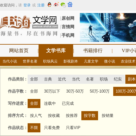
欢迎访问
，
请
登录
或
注册
原创网
┠
言情网
┠
手机网
┠
网站首页
|
文学书库
|
书籍排行
|
VIP小
当代小说
世界名著
职场风云
影视剧本
儿童文学
微小说
农业技术
作品类别：
全部
古典
近代
当代
名著
职场
纪实
剧本
作品字数：
全部
30万以下
30万-50万
50万-100万
100万-200
写作进度：
全部
连载中
已完成
排序方式：
按人气
按收藏
按推荐
按字数
按销量
作品状态：
不限
只看免费
只看VIP