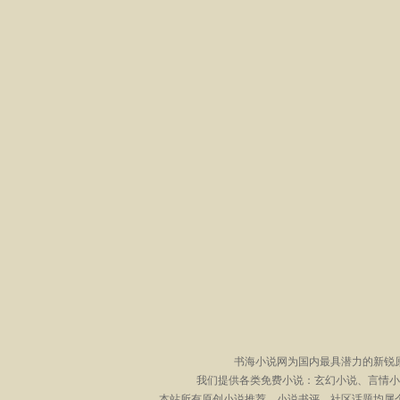
书海小说网为国内最具潜力的新锐
我们提供各类免费小说：玄幻小说、言情小
本站所有原创小说推荐、小说书评、社区话题均属