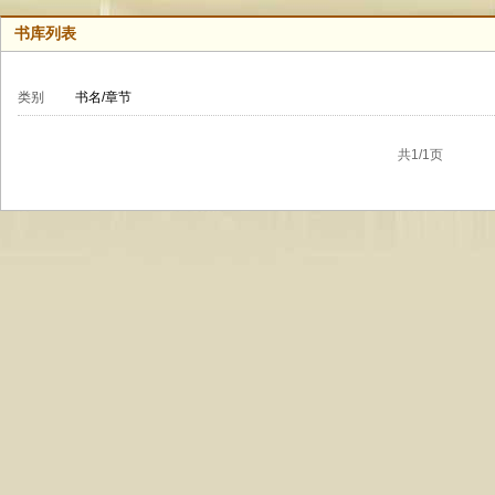
书库列表
类别
书名/章节
共1/1页