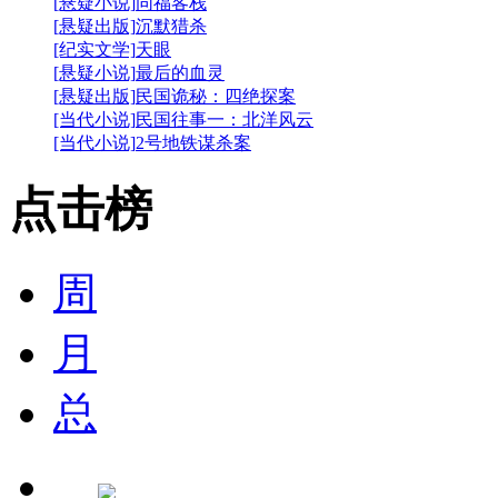
[悬疑小说]
同福客栈
[悬疑出版]
沉默猎杀
[纪实文学]
天眼
[悬疑小说]
最后的血灵
[悬疑出版]
民国诡秘：四绝探案
[当代小说]
民国往事一：北洋风云
[当代小说]
2号地铁谋杀案
点击榜
周
月
总