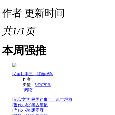
作者
更新时间
共1/1页
本周强推
民国往事三：红颜纪闻
作者：
类型：
纪实文学
[阅读]
[纪实文学]
民国往事二：乱世群雄
[当代小说]
考古笔记
[当代小说]
飘零雁