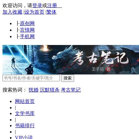
欢迎访问
，
请
登录
或
注册
加入收藏
|
设为首页
|
繁体
┠
原创网
┠
言情网
┠
手机网
搜索
搜索热词：
扰婚
沉默猎杀
考古笔记
网站首页
|
文学书库
|
书籍排行
|
VIP小说