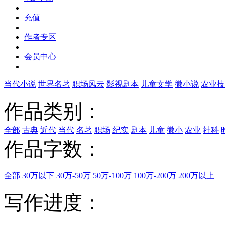
|
充值
|
作者专区
|
会员中心
|
当代小说
世界名著
职场风云
影视剧本
儿童文学
微小说
农业技
作品类别：
全部
古典
近代
当代
名著
职场
纪实
剧本
儿童
微小
农业
社科
作品字数：
全部
30万以下
30万-50万
50万-100万
100万-200万
200万以上
写作进度：