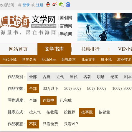
欢迎访问
，
请
登录
或
注册
原创网
┠
言情网
┠
手机网
┠
网站首页
|
文学书库
|
书籍排行
|
VIP小
当代小说
世界名著
职场风云
影视剧本
儿童文学
微小说
农业技术
作品类别：
全部
古典
近代
当代
名著
职场
纪实
剧本
作品字数：
全部
30万以下
30万-50万
50万-100万
100万-200
写作进度：
全部
连载中
已完成
排序方式：
按人气
按收藏
按推荐
按字数
按销量
作品状态：
不限
只看免费
只看VIP