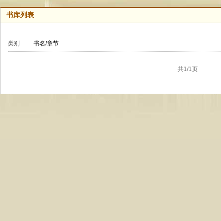
书库列表
类别
书名/章节
共1/1页