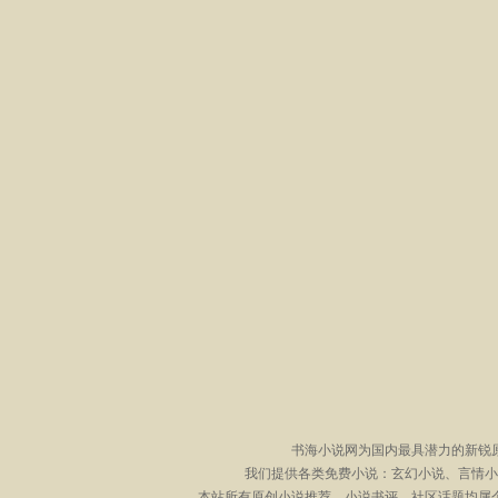
书海小说网为国内最具潜力的新锐
我们提供各类免费小说：玄幻小说、言情小
本站所有原创小说推荐、小说书评、社区话题均属