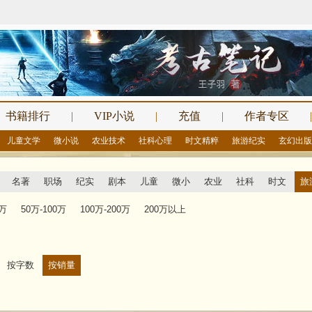
书籍排行
|
VIP小说
|
充值
|
作者专区
|
儿童文学
微小说
农业技术
社科心理
时文精粹
旅游纪实
玄幻出版
名著
职场
纪实
剧本
儿童
微小
农业
社科
时文
旅
0万
50万-100万
100万-200万
200万以上
按字数
按销量