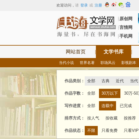
欢迎访问
，
请
登录
或
注册
原创网
┠
言情网
┠
手机网
┠
网站首页
|
文学书库
|
当代小说
世界名著
职场风云
影视剧本
作品类别：
全部
古典
近代
当代
作品字数：
全部
30万以下
30万-5
写作进度：
全部
连载中
已完成
排序方式：
按人气
按收藏
按推荐
作品状态：
不限
只看免费
只看VIP