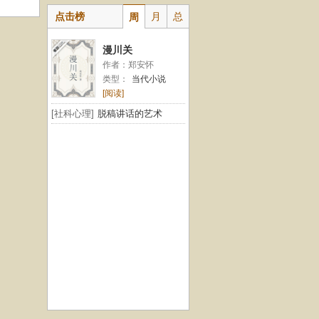
点击榜
月
总
周
漫川关
作者：郑安怀
类型：
当代小说
[阅读]
[社科心理]
脱稿讲话的艺术