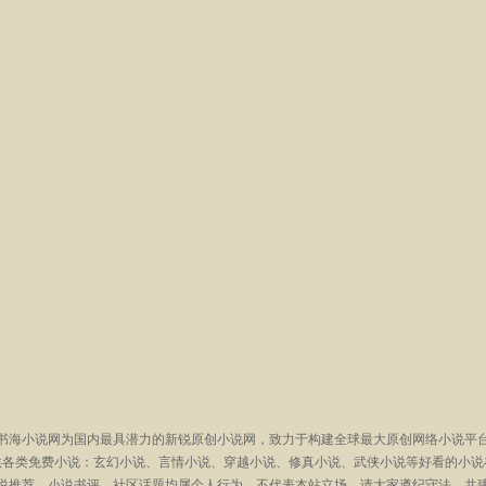
书海小说网为国内最具潜力的新锐原创小说网，致力于构建全球最大原创网络小说平
供各类免费小说：玄幻小说、言情小说、穿越小说、修真小说、武侠小说等好看的小说
说推荐、小说书评、社区话题均属个人行为，不代表本站立场，请大家遵纪守法，共