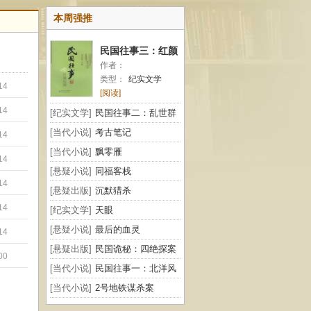
本周强推
民国往事三：红颜
作者：
纪闻
类型：
纪实文学
14
[阅读]
14
[纪实文学]
民国往事二：乱世群
雄
[当代小说]
考古笔记
14
[当代小说]
飘零雁
14
[悬疑小说]
同福客栈
14
[悬疑出版]
沉默猎杀
14
[纪实文学]
天眼
[悬疑小说]
最后的血灵
14
[悬疑出版]
民国诡秘：四绝探案
00
[当代小说]
民国往事一：北洋风
云
[当代小说]
2号地铁谋杀案