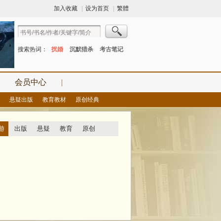
加入收藏
|
设为首页
|
繁體
搜索热词：
扰婚
沉默猎杀
考古笔记
会员中心
|
悬疑出版
教育教材
原创经典
游
出版
悬疑
教育
原创