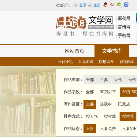
欢迎访问
，
请
登录
或
注册
原创网
┠
言情网
┠
手机网
┠
网站首页
|
文学书库
|
当代小说
世界名著
职场风云
影视剧本
作品类别：
全部
古典
近代
当代
作品字数：
全部
30万以下
30万-5
写作进度：
全部
连载中
已完成
排序方式：
按人气
按收藏
按推荐
作品状态：
不限
只看免费
只看VIP