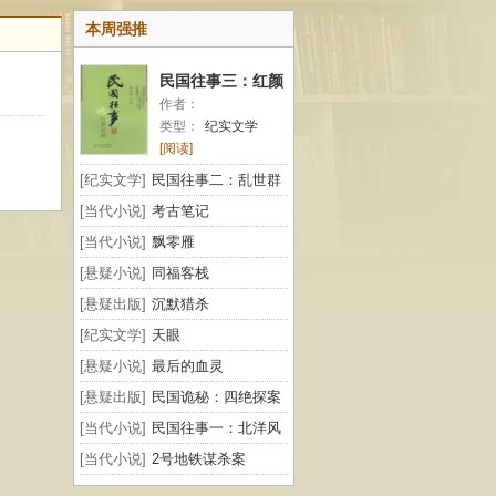
本周强推
民国往事三：红颜
作者：
纪闻
类型：
纪实文学
[阅读]
[纪实文学]
民国往事二：乱世群
雄
[当代小说]
考古笔记
[当代小说]
飘零雁
[悬疑小说]
同福客栈
[悬疑出版]
沉默猎杀
[纪实文学]
天眼
[悬疑小说]
最后的血灵
[悬疑出版]
民国诡秘：四绝探案
[当代小说]
民国往事一：北洋风
云
[当代小说]
2号地铁谋杀案