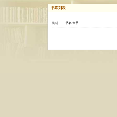
书库列表
类别
书名/章节