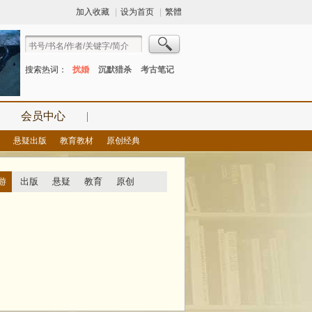
加入收藏
|
设为首页
|
繁體
搜索热词：
扰婚
沉默猎杀
考古笔记
会员中心
|
悬疑出版
教育教材
原创经典
游
出版
悬疑
教育
原创