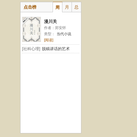
点击榜
月
总
周
漫川关
作者：郑安怀
类型：
当代小说
[阅读]
[社科心理]
脱稿讲话的艺术