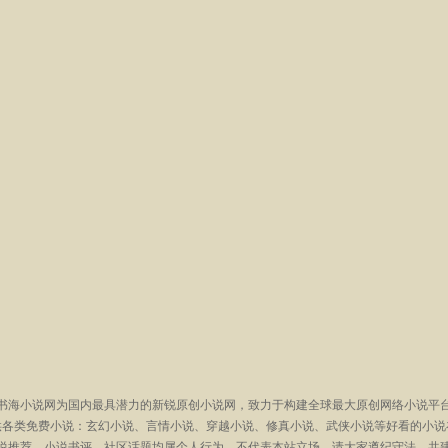
书海小说网为国内最具潜力的新锐原创小说网，致力于构建全球最大原创网络小说平
供各类免费小说：玄幻小说、言情小说、穿越小说、修真小说、武侠小说等好看的小说
说推荐、小说书评、社区话题均属个人行为，不代表本站立场，请大家遵纪守法，共