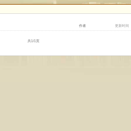
作者
更新时间
共1/1页