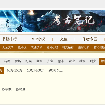
书籍排行
|
VIP小说
|
充值
|
作者专区
|
儿童文学
微小说
农业技术
社科心理
时文精粹
旅游纪实
玄幻出版
名著
职场
纪实
剧本
儿童
微小
农业
社科
时文
旅
0万
50万-100万
100万-200万
200万以上
按字数
按销量