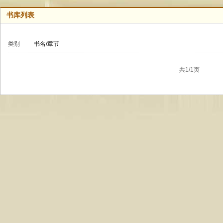
书库列表
类别
书名/章节
共1/1页