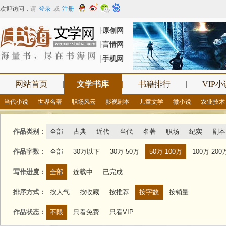
欢迎访问
，
请
登录
或
注册
原创网
┠
言情网
┠
手机网
┠
网站首页
|
文学书库
|
书籍排行
|
VIP小
当代小说
世界名著
职场风云
影视剧本
儿童文学
微小说
农业技术
作品类别：
全部
古典
近代
当代
名著
职场
纪实
剧本
作品字数：
全部
30万以下
30万-50万
50万-100万
100万-200
写作进度：
全部
连载中
已完成
排序方式：
按人气
按收藏
按推荐
按字数
按销量
作品状态：
不限
只看免费
只看VIP