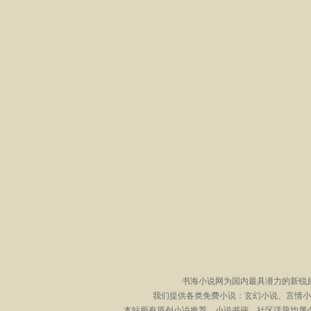
书海小说网为国内最具潜力的新锐
我们提供各类免费小说：玄幻小说、言情小
本站所有原创小说推荐、小说书评、社区话题均属