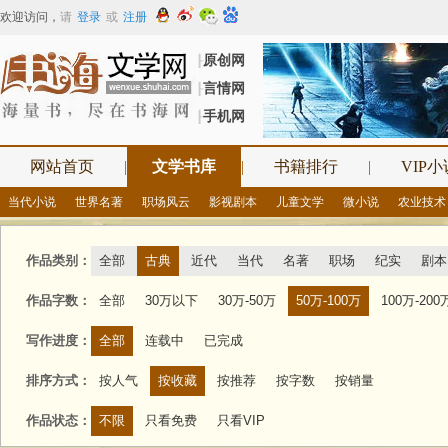
欢迎访问
，
请
登录
或
注册
原创网
┠
言情网
┠
手机网
┠
网站首页
|
文学书库
|
书籍排行
|
VIP小
当代小说
世界名著
职场风云
影视剧本
儿童文学
微小说
农业技术
作品类别：
全部
古典
近代
当代
名著
职场
纪实
剧本
作品字数：
全部
30万以下
30万-50万
50万-100万
100万-200
写作进度：
全部
连载中
已完成
排序方式：
按人气
按收藏
按推荐
按字数
按销量
作品状态：
不限
只看免费
只看VIP