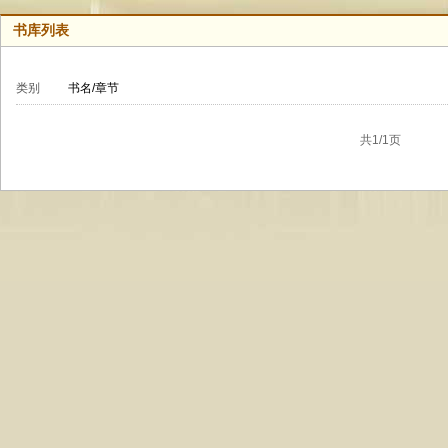
书库列表
类别
书名/章节
共1/1页