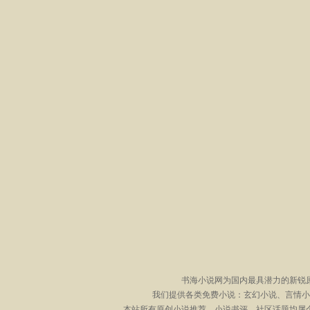
书海小说网为国内最具潜力的新锐
我们提供各类免费小说：玄幻小说、言情小
本站所有原创小说推荐、小说书评、社区话题均属