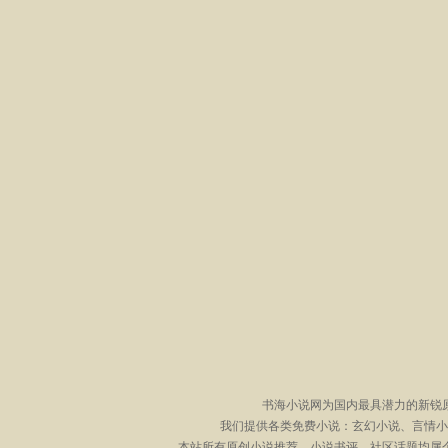
书海小说网为国内最具潜力的新锐
我们提供各类免费小说：玄幻小说、言情小
本站所有原创小说推荐、小说书评、社区话题均属