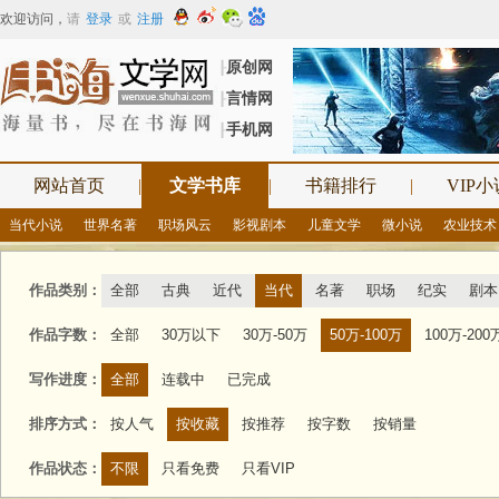
欢迎访问
，
请
登录
或
注册
原创网
┠
言情网
┠
手机网
┠
网站首页
|
文学书库
|
书籍排行
|
VIP小
当代小说
世界名著
职场风云
影视剧本
儿童文学
微小说
农业技术
作品类别：
全部
古典
近代
当代
名著
职场
纪实
剧本
作品字数：
全部
30万以下
30万-50万
50万-100万
100万-200
写作进度：
全部
连载中
已完成
排序方式：
按人气
按收藏
按推荐
按字数
按销量
作品状态：
不限
只看免费
只看VIP