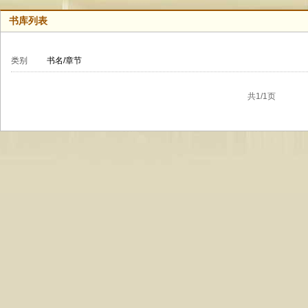
书库列表
类别
书名/章节
共1/1页