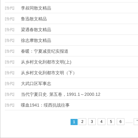
李叔同散文精品
[当代]
鲁迅散文精品
[当代]
梁遇春散文精品
[当代]
徐志摩散文精品
[当代]
春暖：宁夏减贫纪实报道
[当代]
从乡村文化到都市文明(上)
[当代]
从乡村文化到都市文明（下）
[当代]
大武口区军事志
[当代]
当代宁夏日史. 第五卷，1991.1～2000.12
[当代]
喋血1941：绥西抗战往事
[当代]
2
3
4
5
6
……
1