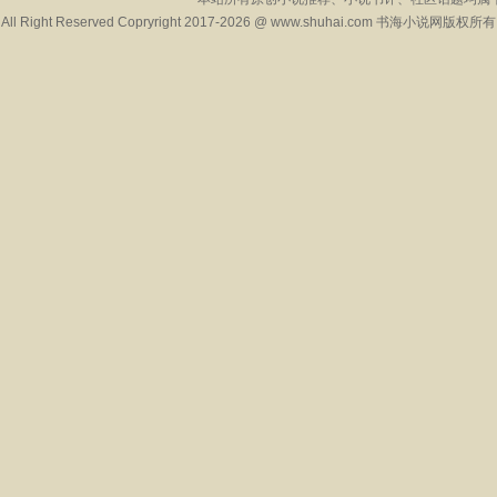
All Right Reserved Copryright 2017-2026 @ www.shuhai.com 书海