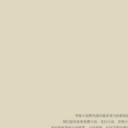
书海小说网为国内最具潜力的新锐
我们提供各类免费小说：玄幻小说、言情小
本站所有原创小说推荐、小说书评、社区话题均属