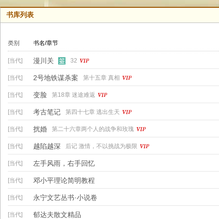
书库列表
类别
书名/章节
漫川关
[当代]
32
2号地铁谋杀案
[当代]
第十五章 真相
变脸
[当代]
第18章 迷途难返
考古笔记
[当代]
第四十七章 逃出生天
扰婚
[当代]
第二十六章两个人的战争和玫瑰
越陷越深
[当代]
后记 激情，不以挑战为极限
左手风雨，右手回忆
[当代]
邓小平理论简明教程
[当代]
永宁文艺丛书·小说卷
[当代]
郁达夫散文精品
[当代]