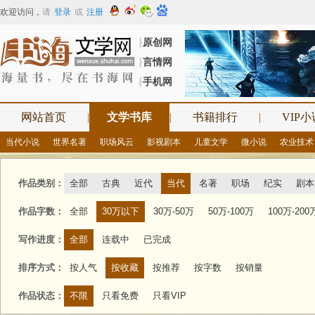
欢迎访问
，
请
登录
或
注册
原创网
┠
言情网
┠
手机网
┠
网站首页
|
文学书库
|
书籍排行
|
VIP小
当代小说
世界名著
职场风云
影视剧本
儿童文学
微小说
农业技术
作品类别：
全部
古典
近代
当代
名著
职场
纪实
剧本
作品字数：
全部
30万以下
30万-50万
50万-100万
100万-200
写作进度：
全部
连载中
已完成
排序方式：
按人气
按收藏
按推荐
按字数
按销量
作品状态：
不限
只看免费
只看VIP