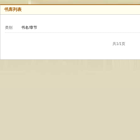
书库列表
类别
书名/章节
共1/1页