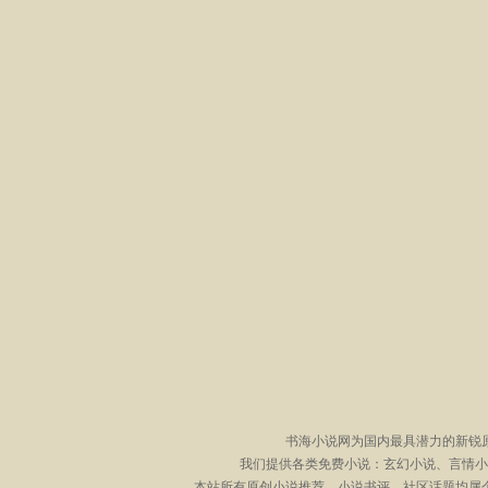
书海小说网为国内最具潜力的新锐
我们提供各类免费小说：玄幻小说、言情小
本站所有原创小说推荐、小说书评、社区话题均属