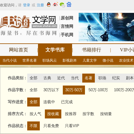
欢迎访问
，
请
登录
或
注册
原创网
┠
言情网
┠
手机网
┠
网站首页
|
文学书库
|
书籍排行
|
VIP小
当代小说
世界名著
职场风云
影视剧本
儿童文学
微小说
农业技术
作品类别：
全部
古典
近代
当代
名著
职场
纪实
剧本
作品字数：
全部
30万以下
30万-50万
50万-100万
100万-200
写作进度：
全部
连载中
已完成
排序方式：
按人气
按收藏
按推荐
按字数
按销量
作品状态：
不限
只看免费
只看VIP