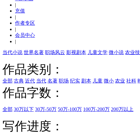
|
充值
|
作者专区
|
会员中心
|
当代小说
世界名著
职场风云
影视剧本
儿童文学
微小说
农业技
作品类别：
全部
古典
近代
当代
名著
职场
纪实
剧本
儿童
微小
农业
社科
作品字数：
全部
30万以下
30万-50万
50万-100万
100万-200万
200万以上
写作进度：