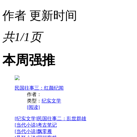
作者
更新时间
共1/1页
本周强推
民国往事三：红颜纪闻
作者：
类型：
纪实文学
[阅读]
[纪实文学]
民国往事二：乱世群雄
[当代小说]
考古笔记
[当代小说]
飘零雁