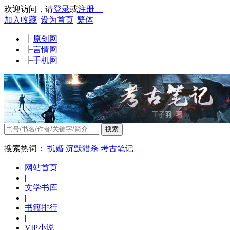
欢迎访问
，
请
登录
或
注册
加入收藏
|
设为首页
|
繁体
┠
原创网
┠
言情网
┠
手机网
搜索
搜索热词：
扰婚
沉默猎杀
考古笔记
网站首页
|
文学书库
|
书籍排行
|
VIP小说