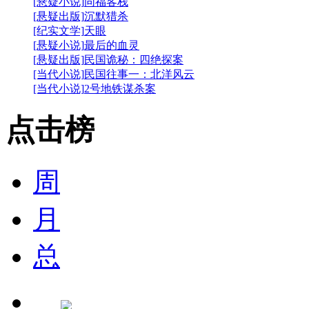
[悬疑小说]
同福客栈
[悬疑出版]
沉默猎杀
[纪实文学]
天眼
[悬疑小说]
最后的血灵
[悬疑出版]
民国诡秘：四绝探案
[当代小说]
民国往事一：北洋风云
[当代小说]
2号地铁谋杀案
点击榜
周
月
总