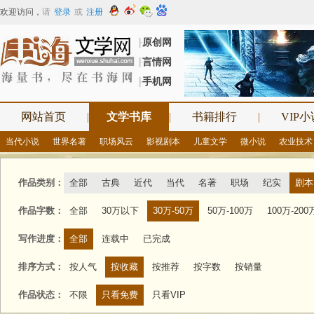
欢迎访问
，
请
登录
或
注册
原创网
┠
言情网
┠
手机网
┠
网站首页
|
文学书库
|
书籍排行
|
VIP小
当代小说
世界名著
职场风云
影视剧本
儿童文学
微小说
农业技术
作品类别：
全部
古典
近代
当代
名著
职场
纪实
剧本
作品字数：
全部
30万以下
30万-50万
50万-100万
100万-200
写作进度：
全部
连载中
已完成
排序方式：
按人气
按收藏
按推荐
按字数
按销量
作品状态：
不限
只看免费
只看VIP