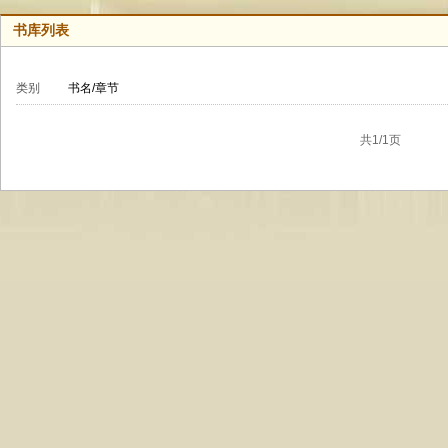
书库列表
类别
书名/章节
共1/1页