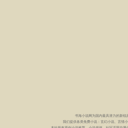
书海小说网为国内最具潜力的新锐
我们提供各类免费小说：玄幻小说、言情小
本站所有原创小说推荐、小说书评、社区话题均属