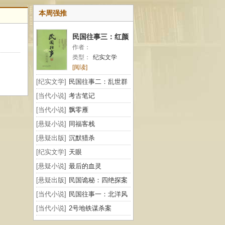
本周强推
民国往事三：红颜
作者：
纪闻
类型：
纪实文学
[阅读]
[纪实文学]
民国往事二：乱世群
雄
[当代小说]
考古笔记
[当代小说]
飘零雁
[悬疑小说]
同福客栈
[悬疑出版]
沉默猎杀
[纪实文学]
天眼
[悬疑小说]
最后的血灵
[悬疑出版]
民国诡秘：四绝探案
[当代小说]
民国往事一：北洋风
云
[当代小说]
2号地铁谋杀案