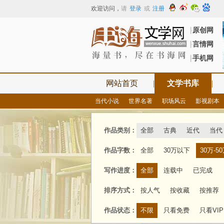
欢迎访问
，
请
登录
或
注册
原创网
┠
言情网
┠
手机网
┠
网站首页
|
文学书库
|
当代小说
世界名著
职场风云
影视剧本
作品类别：
全部
古典
近代
当代
作品字数：
全部
30万以下
30万-5
写作进度：
全部
连载中
已完成
排序方式：
按人气
按收藏
按推荐
作品状态：
不限
只看免费
只看VIP