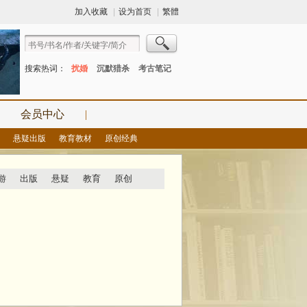
加入收藏
|
设为首页
|
繁體
搜索热词：
扰婚
沉默猎杀
考古笔记
会员中心
|
悬疑出版
教育教材
原创经典
游
出版
悬疑
教育
原创