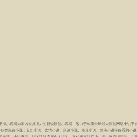
书海小说网为国内最具潜力的新锐原创小说网，致力于构建全球最大原创网络小说平
供各类免费小说：玄幻小说、言情小说、穿越小说、修真小说、武侠小说等好看的小说
说推荐、小说书评、社区话题均属个人行为，不代表本站立场，请大家遵纪守法，共