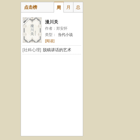
点击榜
月
总
周
漫川关
作者：郑安怀
类型：
当代小说
[阅读]
[社科心理]
脱稿讲话的艺术