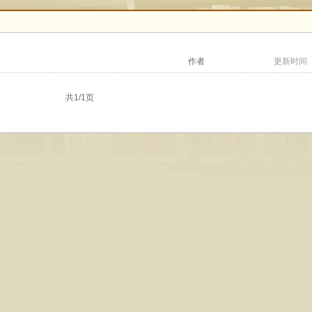
作者
更新时间
共1/1页