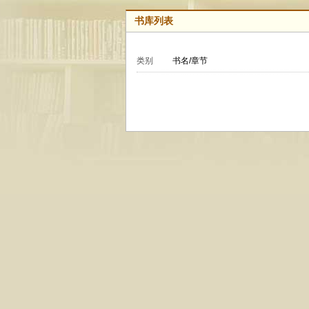
书库列表
类别
书名/章节