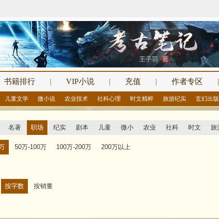
书籍排行
|
VIP小说
|
充值
|
作者专区
|
儿童文学
微小说
农业技术
社科心理
时文精粹
旅游纪实
玄幻出版
名著
职场
纪实
剧本
儿童
微小
农业
社科
时文
旅
0万
50万-100万
100万-200万
200万以上
按字数
按销量