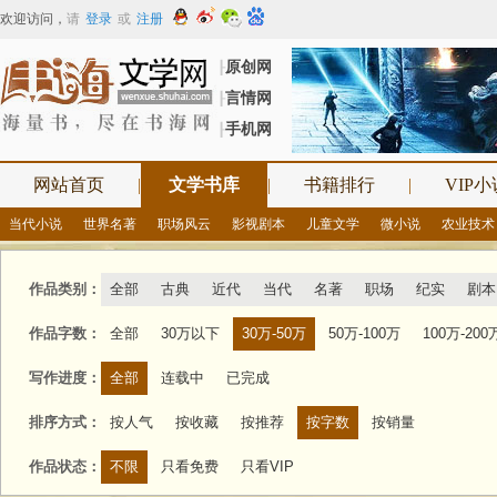
欢迎访问
，
请
登录
或
注册
原创网
┠
言情网
┠
手机网
┠
网站首页
|
文学书库
|
书籍排行
|
VIP小
当代小说
世界名著
职场风云
影视剧本
儿童文学
微小说
农业技术
作品类别：
全部
古典
近代
当代
名著
职场
纪实
剧本
作品字数：
全部
30万以下
30万-50万
50万-100万
100万-200
写作进度：
全部
连载中
已完成
排序方式：
按人气
按收藏
按推荐
按字数
按销量
作品状态：
不限
只看免费
只看VIP