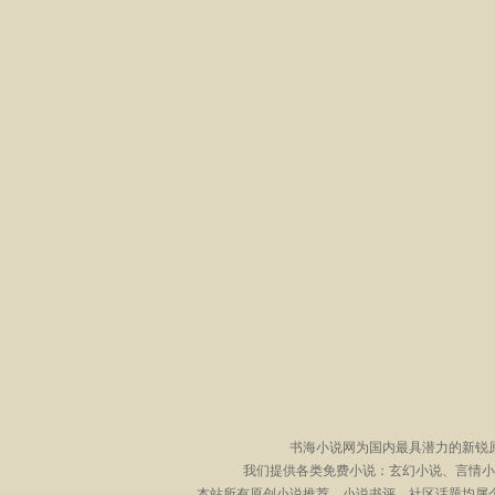
书海小说网为国内最具潜力的新锐
我们提供各类免费小说：玄幻小说、言情小
本站所有原创小说推荐、小说书评、社区话题均属