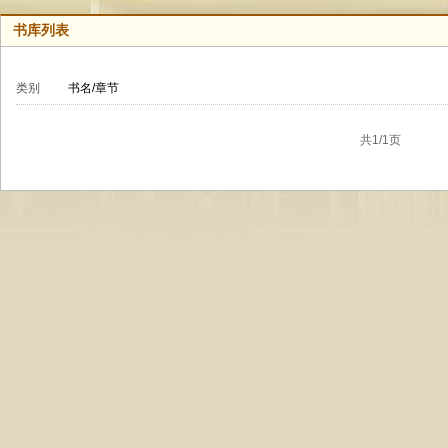
书库列表
类别
书名/章节
共1/1页