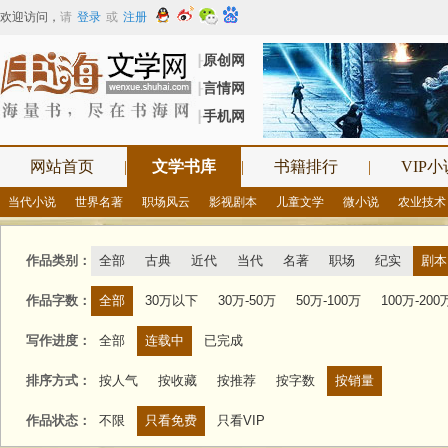
欢迎访问
，
请
登录
或
注册
原创网
┠
言情网
┠
手机网
┠
网站首页
|
文学书库
|
书籍排行
|
VIP小
当代小说
世界名著
职场风云
影视剧本
儿童文学
微小说
农业技术
作品类别：
全部
古典
近代
当代
名著
职场
纪实
剧本
作品字数：
全部
30万以下
30万-50万
50万-100万
100万-200
写作进度：
全部
连载中
已完成
排序方式：
按人气
按收藏
按推荐
按字数
按销量
作品状态：
不限
只看免费
只看VIP