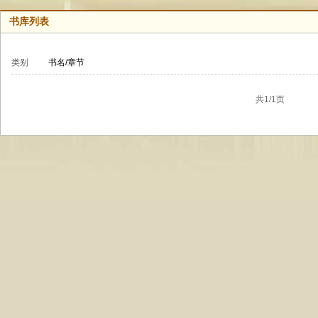
书库列表
类别
书名/章节
共1/1页