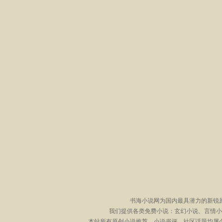
书海小说网为国内最具潜力的新锐
我们提供各类免费小说：玄幻小说、言情小
本站所有原创小说推荐、小说书评、社区话题均属