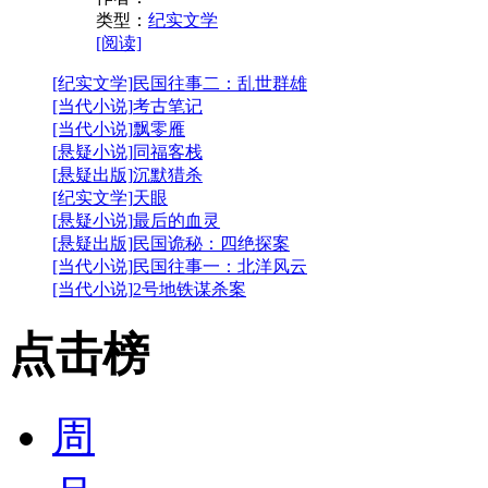
类型：
纪实文学
[阅读]
[纪实文学]
民国往事二：乱世群雄
[当代小说]
考古笔记
[当代小说]
飘零雁
[悬疑小说]
同福客栈
[悬疑出版]
沉默猎杀
[纪实文学]
天眼
[悬疑小说]
最后的血灵
[悬疑出版]
民国诡秘：四绝探案
[当代小说]
民国往事一：北洋风云
[当代小说]
2号地铁谋杀案
点击榜
周