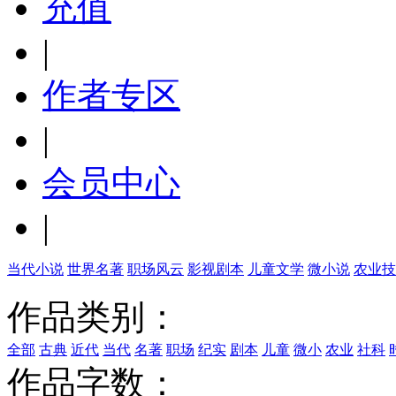
充值
|
作者专区
|
会员中心
|
当代小说
世界名著
职场风云
影视剧本
儿童文学
微小说
农业技
作品类别：
全部
古典
近代
当代
名著
职场
纪实
剧本
儿童
微小
农业
社科
作品字数：