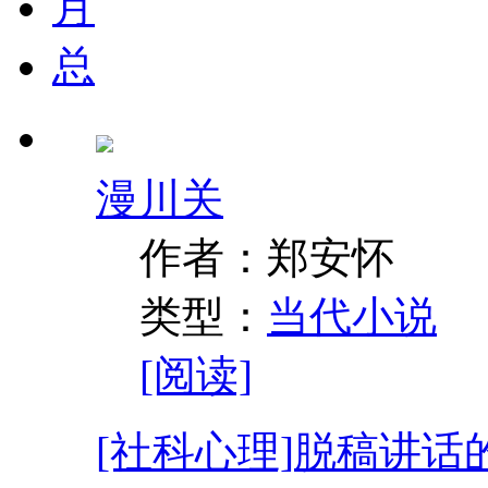
月
总
漫川关
作者：郑安怀
类型：
当代小说
[阅读]
[社科心理]
脱稿讲话