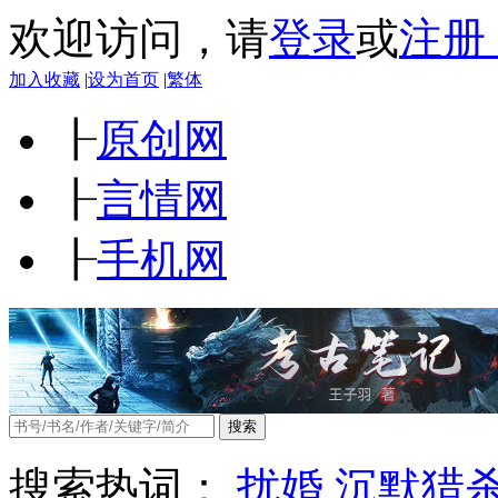
欢迎访问
，
请
登录
或
注册
加入收藏
|
设为首页
|
繁体
┠
原创网
┠
言情网
┠
手机网
搜索
搜索热词：
扰婚
沉默猎